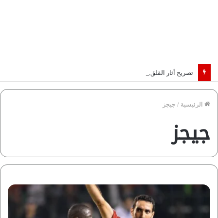
تصريح أثار القلق.. مسؤول بالغرفة التجارية يوضح حقيقة غش البن في الأسواق المصرية | فيديو لـ”أزهري”
الرئيسية
/
جيجز
جيجز