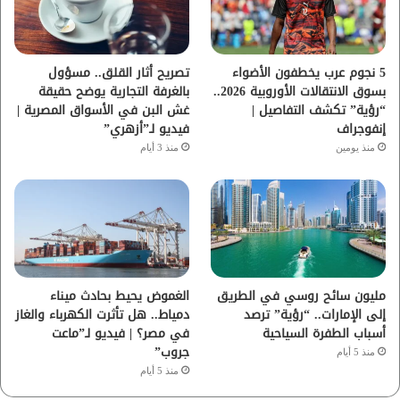
ك
ب
ر
ا
5 نجوم عرب يخطفون الأضواء
تصريح أثار القلق.. مسؤول
بسوق الانتقالات الأوروبية 2026..
بالغرفة التجارية يوضح حقيقة
م
“رؤية” تكشف التفاصيل |
غش البن في الأسواق المصرية |
إنفوجراف
فيديو لـ”أزهري”
منذ يومين
منذ 3 أيام
مليون سائح روسي في الطريق
الغموض يحيط بحادث ميناء
إلى الإمارات.. “رؤية” ترصد
دمياط.. هل تأثرت الكهرباء والغاز
أسباب الطفرة السياحية
في مصر؟ | فيديو لـ”ماعت
جروب”
منذ 5 أيام
منذ 5 أيام