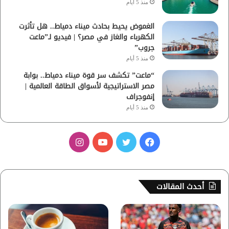
منذ 5 أيام
الغموض يحيط بحادث ميناء دمياط.. هل تأثرت
الكهرباء والغاز في مصر؟ | فيديو لـ”ماعت
جروب”
منذ 5 أيام
“ماعت” تكشف سر قوة ميناء دمياط.. بوابة
مصر الاستراتيجية لأسواق الطاقة العالمية |
إنفوجراف
منذ 5 أيام
ف
ت
ي
ا
ي
و
و
ن
س
ي
ت
س
أحدث المقالات
ب
ت
ي
ت
و
ر
و
ق