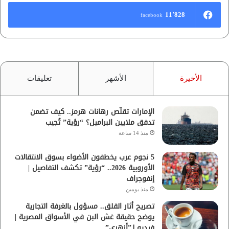
11٬828
facebook
الأخيرة
الأشهر
تعليقات
الإمارات تقلّص رهانات هرمز.. كيف تضمن
تدفق ملايين البراميل؟ “رؤية” تُجيب
منذ 14 ساعة
5 نجوم عرب يخطفون الأضواء بسوق الانتقالات
الأوروبية 2026.. “رؤية” تكشف التفاصيل |
إنفوجراف
منذ يومين
تصريح أثار القلق.. مسؤول بالغرفة التجارية
يوضح حقيقة غش البن في الأسواق المصرية |
فيديو لـ”أزهري”