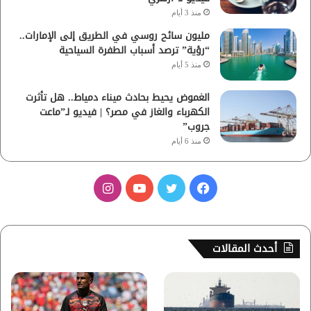
منذ 3 أيام
مليون سائح روسي في الطريق إلى الإمارات..
“رؤية” ترصد أسباب الطفرة السياحية
منذ 5 أيام
الغموض يحيط بحادث ميناء دمياط.. هل تأثرت
الكهرباء والغاز في مصر؟ | فيديو لـ”ماعت
جروب”
منذ 6 أيام
ف
ت
ي
ا
ي
و
و
ن
س
ي
ت
س
أحدث المقالات
ب
ت
ي
ت
و
ر
و
ق