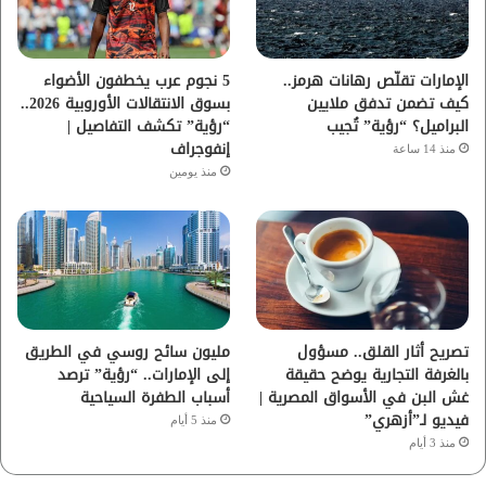
ك
ب
ر
ا
الإمارات تقلّص رهانات هرمز..
5 نجوم عرب يخطفون الأضواء
كيف تضمن تدفق ملايين
بسوق الانتقالات الأوروبية 2026..
م
البراميل؟ “رؤية” تُجيب
“رؤية” تكشف التفاصيل |
إنفوجراف
منذ 14 ساعة
منذ يومين
تصريح أثار القلق.. مسؤول
مليون سائح روسي في الطريق
بالغرفة التجارية يوضح حقيقة
إلى الإمارات.. “رؤية” ترصد
غش البن في الأسواق المصرية |
أسباب الطفرة السياحية
فيديو لـ”أزهري”
منذ 5 أيام
منذ 3 أيام