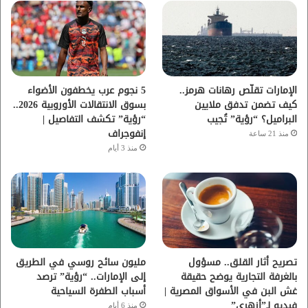
و
ر
و
ق
ك
ب
ر
ا
الإمارات تقلّص رهانات هرمز..
5 نجوم عرب يخطفون الأضواء
كيف تضمن تدفق ملايين
بسوق الانتقالات الأوروبية 2026..
م
البراميل؟ “رؤية” تُجيب
“رؤية” تكشف التفاصيل |
إنفوجراف
منذ 21 ساعة
منذ 3 أيام
تصريح أثار القلق.. مسؤول
مليون سائح روسي في الطريق
بالغرفة التجارية يوضح حقيقة
إلى الإمارات.. “رؤية” ترصد
غش البن في الأسواق المصرية |
أسباب الطفرة السياحية
فيديو لـ”أزهري”
منذ 6 أيام