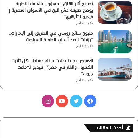
تصريح أثار القلق.. مسؤول بالغرفة التجارية
يوضح حقيقة غش البن في الأسواق المصرية |
فيديو لـ”أزهري”
منذ 4 أيام
مليون سائح روسي في الطريق إلى الإمارات..
“رؤية” ترصد أسباب الطفرة السياحية
منذ 6 أيام
الغموض يحيط بحادث ميناء دمياط.. هل تأثرت
الكهرباء والغاز في مصر؟ | فيديو لـ”ماعت
جروب”
منذ 6 أيام
ف
ت
ي
ا
ي
و
و
ن
س
ي
ت
س
أحدث المقالات
ب
ت
ي
ت