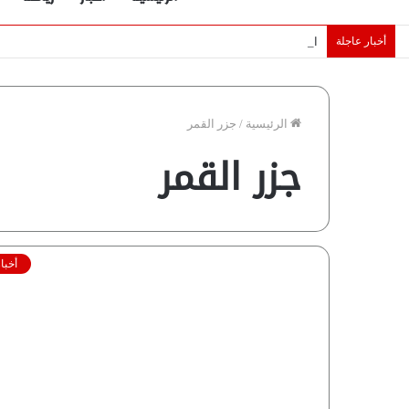
أخبار عاجلة
الإمارات تقلّص رهانات هرمز.. كيف تضمن تدفق ملايين البراميل؟ “ر
الرئيسية
/
جزر القمر
جزر القمر
أخبا