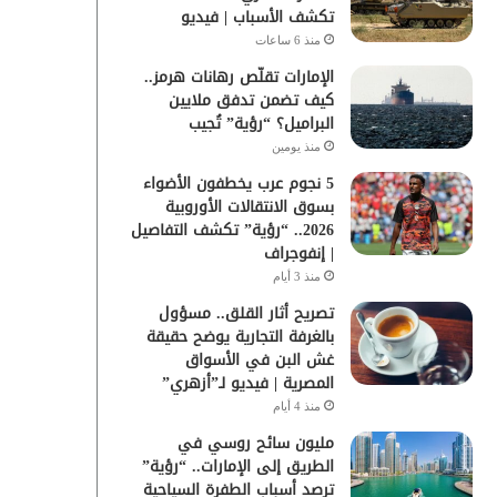
تكشف الأسباب | فيديو
منذ 6 ساعات
الإمارات تقلّص رهانات هرمز..
كيف تضمن تدفق ملايين
البراميل؟ “رؤية” تُجيب
منذ يومين
5 نجوم عرب يخطفون الأضواء
بسوق الانتقالات الأوروبية
2026.. “رؤية” تكشف التفاصيل
| إنفوجراف
منذ 3 أيام
تصريح أثار القلق.. مسؤول
بالغرفة التجارية يوضح حقيقة
غش البن في الأسواق
المصرية | فيديو لـ”أزهري”
منذ 4 أيام
مليون سائح روسي في
الطريق إلى الإمارات.. “رؤية”
ترصد أسباب الطفرة السياحية