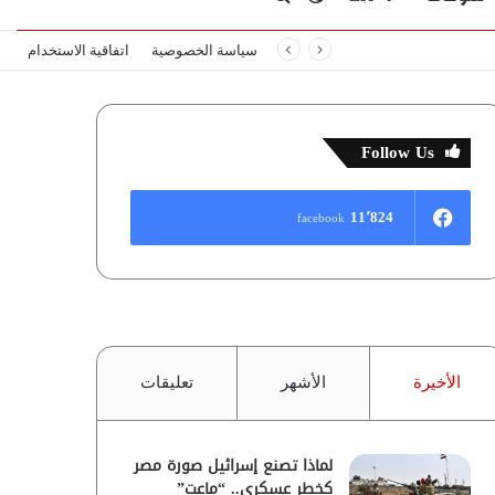
سياسة الخصوصية
اتفاقية الاستخدام
المظلم
عن
Follow Us
11٬824
facebook
الأخيرة
الأشهر
تعليقات
لماذا تصنع إسرائيل صورة مصر
كخطر عسكري.. “ماعت”