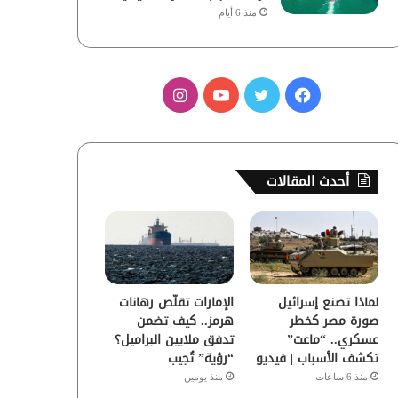
منذ 6 أيام
ف
ت
ي
ا
ي
و
و
ن
س
ي
ت
س
أحدث المقالات
ب
ت
ي
ت
و
ر
و
ق
ك
ب
ر
لماذا تصنع إسرائيل
الإمارات تقلّص رهانات
ا
صورة مصر كخطر
هرمز.. كيف تضمن
عسكري.. “ماعت”
تدفق ملايين البراميل؟
م
تكشف الأسباب | فيديو
“رؤية” تُجيب
منذ 6 ساعات
منذ يومين