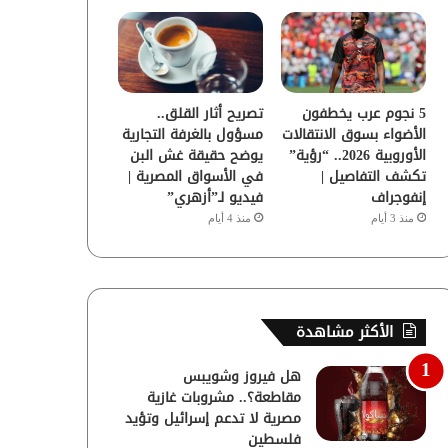
5 نجوم عرب يخطفون
تصريح أثار القلق..
الأضواء بسوق الانتقالات
مسؤول بالغرفة التجارية
الأوروبية 2026.. “رؤية”
يوضح حقيقة غش البن
تكشف التفاصيل |
في الأسواق المصرية |
إنفوجراف
فيديو لـ”أزهري”
منذ 3 أيام
منذ 4 أيام
الأكثر مشاهدة
هل فيروز وشويبس
مقاطعة؟.. مشروبات غازية
مصرية لا تدعم إسرائيل وتؤيد
فلسطين