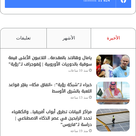
11٬824
facebook
الأخيرة
الأشهر
تعليقات
يامال وهالاند بالمقدمة.. اللاعبون الأعلى قيمة
سوقية بالدوريات الأوروبية | إنفوجراف لـ”رؤية”
منذ 10 ساعات
خبراء لـ”شبكة رؤية”: «اتفاق مكة» يغيّر قواعد
اللعبة بالشرق الأوسط
منذ 13 ساعة
مراكز البيانات تطرق أبواب أفريقيا.. والكهرباء
تحدد الرابحين في عصر الذكاء الاصطناعي |
دراسة لـ”فاروس”
منذ 19 ساعة