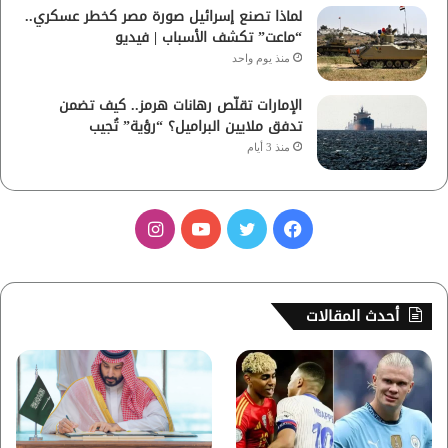
لماذا تصنع إسرائيل صورة مصر كخطر عسكري..
“ماعت” تكشف الأسباب | فيديو
منذ يوم واحد
الإمارات تقلّص رهانات هرمز.. كيف تضمن
تدفق ملايين البراميل؟ “رؤية” تُجيب
منذ 3 أيام
ف
ت
ي
ا
ي
و
و
ن
س
ي
ت
س
أحدث المقالات
ب
ت
ي
ت
و
ر
و
ق
ك
ب
ر