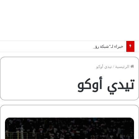
خبراء لـ”شبكة رؤية”: «اتفاق مكة» يغيّر قواعد اللعبة بالشرق الأوسط
الرئيسية
/
تيدي أوكو
تيدي أوكو