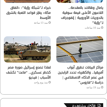
ا
يامال وهالاند بالمقدمة..
خبراء لـ”شبكة رؤية”: «اتفاق
اللاعبون الأعلى قيمة سوقية
مكة» يغيّر قواعد اللعبة بالشرق
م
بالدوريات الأوروبية | إنفوجراف
الأوسط
لـ”رؤية”
منذ 13 ساعة
منذ 10 ساعات
مراكز البيانات تطرق أبواب
لماذا تصنع إسرائيل صورة مصر
أفريقيا.. والكهرباء تحدد الرابحين
كخطر عسكري.. “ماعت” تكشف
في عصر الذكاء الاصطناعي |
الأسباب | فيديو
دراسة لـ”فاروس”
منذ يوم واحد
منذ 19 ساعة
الأكثر مشاهدة