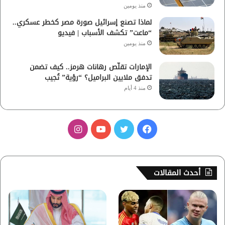
منذ يومين
لماذا تصنع إسرائيل صورة مصر كخطر عسكري..
“ماعت” تكشف الأسباب | فيديو
منذ يومين
الإمارات تقلّص رهانات هرمز.. كيف تضمن
تدفق ملايين البراميل؟ “رؤية” تُجيب
منذ 4 أيام
ف
ت
ي
ا
ي
و
و
ن
س
ي
ت
س
أحدث المقالات
ب
ت
ي
ت
و
ر
و
ق