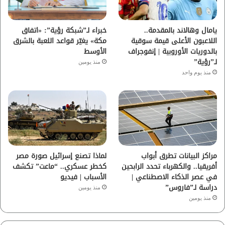
ك
ب
ر
ا
يامال وهالاند بالمقدمة..
خبراء لـ”شبكة رؤية”: «اتفاق
اللاعبون الأعلى قيمة سوقية
مكة» يغيّر قواعد اللعبة بالشرق
م
بالدوريات الأوروبية | إنفوجراف
الأوسط
لـ”رؤية”
منذ يومين
منذ يوم واحد
مراكز البيانات تطرق أبواب
لماذا تصنع إسرائيل صورة مصر
أفريقيا.. والكهرباء تحدد الرابحين
كخطر عسكري.. “ماعت” تكشف
في عصر الذكاء الاصطناعي |
الأسباب | فيديو
دراسة لـ”فاروس”
منذ يومين
منذ يومين