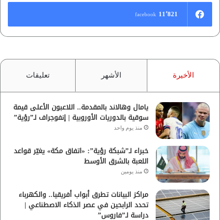
11٬821
facebook
الأخيرة
الأشهر
تعليقات
يامال وهالاند بالمقدمة.. اللاعبون الأعلى قيمة
سوقية بالدوريات الأوروبية | إنفوجراف لـ”رؤية”
منذ يوم واحد
خبراء لـ”شبكة رؤية”: «اتفاق مكة» يغيّر قواعد
اللعبة بالشرق الأوسط
منذ يومين
مراكز البيانات تطرق أبواب أفريقيا.. والكهرباء
تحدد الرابحين في عصر الذكاء الاصطناعي |
دراسة لـ”فاروس”