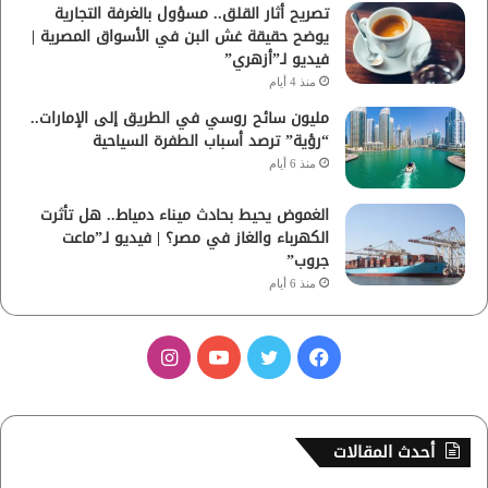
تصريح أثار القلق.. مسؤول بالغرفة التجارية
يوضح حقيقة غش البن في الأسواق المصرية |
فيديو لـ”أزهري”
منذ 4 أيام
مليون سائح روسي في الطريق إلى الإمارات..
“رؤية” ترصد أسباب الطفرة السياحية
منذ 6 أيام
الغموض يحيط بحادث ميناء دمياط.. هل تأثرت
الكهرباء والغاز في مصر؟ | فيديو لـ”ماعت
جروب”
منذ 6 أيام
ف
ت
ي
ا
ي
و
و
ن
س
ي
ت
س
أحدث المقالات
ب
ت
ي
ت