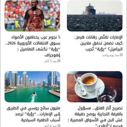
و
ر
و
ق
ك
ب
ر
ا
الإمارات تقلّص رهانات هرمز..
5 نجوم عرب يخطفون الأضواء
كيف تضمن تدفق ملايين
بسوق الانتقالات الأوروبية 2026..
م
البراميل؟ “رؤية” تُجيب
“رؤية” تكشف التفاصيل |
إنفوجراف
منذ يوم واحد
منذ 3 أيام
تصريح أثار القلق.. مسؤول
مليون سائح روسي في الطريق
بالغرفة التجارية يوضح حقيقة
إلى الإمارات.. “رؤية” ترصد
غش البن في الأسواق المصرية |
أسباب الطفرة السياحية
فيديو لـ”أزهري”
منذ 6 أيام