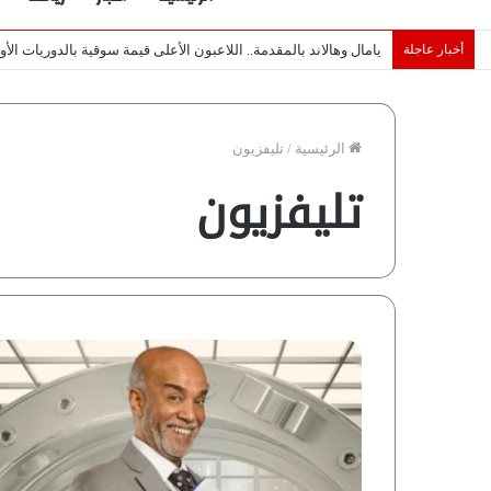
أخبار عاجلة
خبراء لـ”شبكة رؤية”: «اتفاق مكة» يغيّر قواعد اللعبة بالشرق الأوس
الرئيسية
/
تليفزيون
تليفزيون