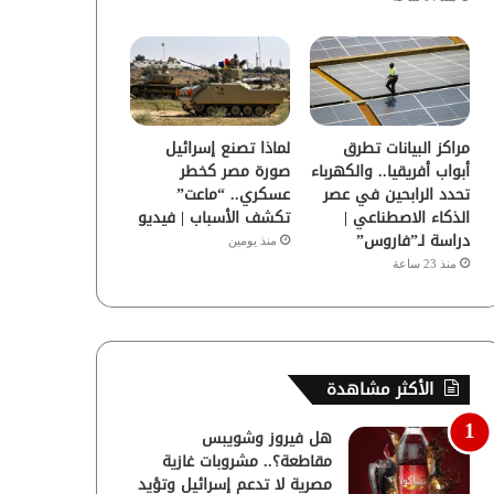
مراكز البيانات تطرق
لماذا تصنع إسرائيل
أبواب أفريقيا.. والكهرباء
صورة مصر كخطر
تحدد الرابحين في عصر
عسكري.. “ماعت”
الذكاء الاصطناعي |
تكشف الأسباب | فيديو
دراسة لـ”فاروس”
منذ يومين
منذ 23 ساعة
الأكثر مشاهدة
هل فيروز وشويبس
مقاطعة؟.. مشروبات غازية
مصرية لا تدعم إسرائيل وتؤيد