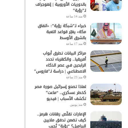
بالدوريات الأوروبية | إنفوجراف
لـ”رؤية”
منذ 14 ساعة
خبراء لـ”شبكة رؤية”: «اتفاق
مكة» يغيّر قواعد اللعبة
بالشرق الأوسط
منذ 17 ساعة
مراكز البيانات تطرق أبواب
أفريقيا.. والكهرباء تحدد
الرابحين في عصر الذكاء
الاصطناعي | دراسة لـ”فاروس”
منذ 23 ساعة
لماذا تصنع إسرائيل صورة مصر
كخطر عسكري.. “ماعت”
تكشف الأسباب | فيديو
منذ يومين
الإمارات تقلّص رهانات هرمز..
كيف تضمن تدفق ملايين
البراميل؟ “رؤية” تُجيب