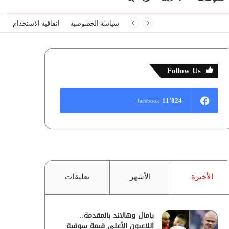
سياسة الخصوصية
اتفاقية الاستخدام
المظلم
عن
Follow Us
11٬824
facebook
الأخيرة
الأشهر
تعليقات
يامال وهالاند بالمقدمة..
اللاعبون الأعلى قيمة سوقية