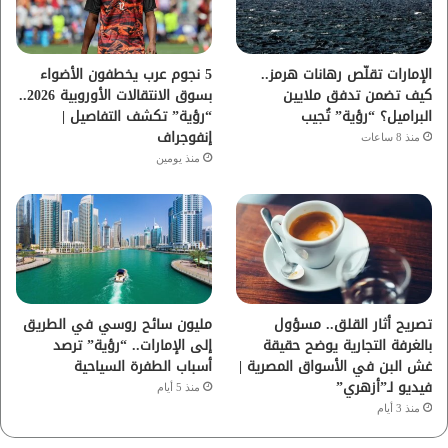
ك
ب
ر
ا
الإمارات تقلّص رهانات هرمز..
5 نجوم عرب يخطفون الأضواء
كيف تضمن تدفق ملايين
بسوق الانتقالات الأوروبية 2026..
م
البراميل؟ “رؤية” تُجيب
“رؤية” تكشف التفاصيل |
إنفوجراف
منذ 8 ساعات
منذ يومين
تصريح أثار القلق.. مسؤول
مليون سائح روسي في الطريق
بالغرفة التجارية يوضح حقيقة
إلى الإمارات.. “رؤية” ترصد
غش البن في الأسواق المصرية |
أسباب الطفرة السياحية
فيديو لـ”أزهري”
منذ 5 أيام
منذ 3 أيام