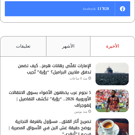
11٬828
facebook
الأخيرة
الأشهر
تعليقات
الإمارات تقلّص رهانات هرمز.. كيف تضمن
تدفق ملايين البراميل؟ “رؤية” تُجيب
منذ 8 ساعات
5 نجوم عرب يخطفون الأضواء بسوق الانتقالات
الأوروبية 2026.. “رؤية” تكشف التفاصيل |
إنفوجراف
منذ يومين
تصريح أثار القلق.. مسؤول بالغرفة التجارية
يوضح حقيقة غش البن في الأسواق المصرية |
فيديو لـ”أزهري”