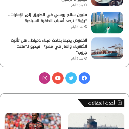
منذ 3 أيام
مليون سائح روسي في الطريق إلى الإمارات..
“رؤية” ترصد أسباب الطفرة السياحية
منذ 5 أيام
الغموض يحيط بحادث ميناء دمياط.. هل تأثرت
الكهرباء والغاز في مصر؟ | فيديو لـ”ماعت
جروب”
منذ 5 أيام
ف
ت
ي
ا
ي
و
و
ن
س
ي
ت
س
أحدث المقالات
ب
ت
ي
ت
و
ر
و
ق