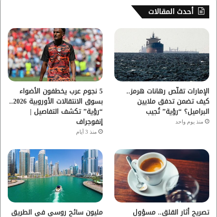
س
ي
ت
س
أحدث المقالات
ب
ت
ي
ت
و
ر
و
ق
ك
ب
ر
ا
الإمارات تقلّص رهانات هرمز..
5 نجوم عرب يخطفون الأضواء
كيف تضمن تدفق ملايين
بسوق الانتقالات الأوروبية 2026..
م
البراميل؟ “رؤية” تُجيب
“رؤية” تكشف التفاصيل |
إنفوجراف
منذ يوم واحد
منذ 3 أيام
تصريح أثار القلق.. مسؤول
مليون سائح روسي في الطريق