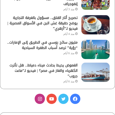
إنفوجراف
منذ 3 أيام
تصريح أثار القلق.. مسؤول بالغرفة التجارية
يوضح حقيقة غش البن في الأسواق المصرية |
فيديو لـ”أزهري”
منذ 4 أيام
مليون سائح روسي في الطريق إلى الإمارات..
“رؤية” ترصد أسباب الطفرة السياحية
منذ 6 أيام
الغموض يحيط بحادث ميناء دمياط.. هل تأثرت
الكهرباء والغاز في مصر؟ | فيديو لـ”ماعت
جروب”
منذ 6 أيام
ف
ت
ي
ا
ي
و
و
ن