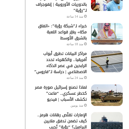
بالدوريات الأوروبية | إنفوجراف
لـ”رؤية”
منذ 14 ساعة
خبراء لـ”شبكة رؤية”: «اتفاق
مكة» يغيّر قواعد اللعبة
بالشرق الأوسط
منذ 18 ساعة
مراكز البيانات تطرق أبواب
أفريقيا.. والكهرباء تحدد
الرابحين في عصر الذكاء
الاصطناعي | دراسة لـ”فاروس”
منذ 24 ساعة
لماذا تصنع إسرائيل صورة مصر
كخطر عسكري.. “ماعت”
تكشف الأسباب | فيديو
منذ يومين
الإمارات تقلّص رهانات هرمز..
كيف تضمن تدفق ملايين
البراميل؟ “رؤية” تُجيب