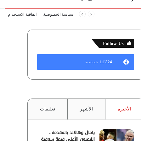
سياسة الخصوصية
اتفاقية الاستخدام
المظلم
عن
Follow Us
11٬824
facebook
الأخيرة
الأشهر
تعليقات
يامال وهالاند بالمقدمة..
اللاعبون الأعلى قيمة سوقية