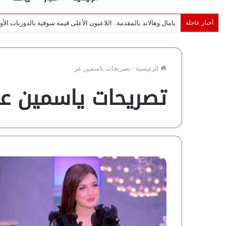
أخبار عاجلة
خبراء لـ”شبكة رؤية”: «اتفاق مكة» يغيّر قواعد اللعبة بالشرق الأوس
الرئيسية
/
تصريحات ياسمين عز
تصريحات ياسمين عز