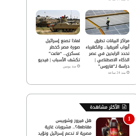
مراكز البيانات تطرق
لماذا تصنع إسرائيل
أبواب أفريقيا.. والكهرباء
صورة مصر كخطر
تحدد الرابحين في عصر
عسكري.. “ماعت”
الذكاء الاصطناعي |
تكشف الأسباب | فيديو
دراسة لـ”فاروس”
منذ يومين
منذ 24 ساعة
الأكثر مشاهدة
هل فيروز وشويبس
مقاطعة؟.. مشروبات غازية
مصرية لا تدعم إسرائيل وتؤيد