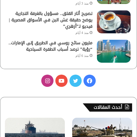
منذ 3 أيام
تصريح أثار القلق.. مسؤول بالغرفة التجارية
يوضح حقيقة غش البن في الأسواق المصرية |
فيديو لـ”أزهري”
منذ 4 أيام
مليون سائح روسي في الطريق إلى الإمارات..
“رؤية” ترصد أسباب الطفرة السياحية
منذ 6 أيام
ف
ت
ي
ا
ي
و
و
ن
س
ي
ت
س
أحدث المقالات
ب
ت
ي
ت
و
ر
و
ق