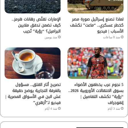
ك
ب
ر
ا
لماذا تصنع إسرائيل صورة مصر
الإمارات تقلّص رهانات هرمز..
كخطر عسكري.. “ماعت” تكشف
كيف تضمن تدفق ملايين
م
الأسباب | فيديو
البراميل؟ “رؤية” تُجيب
منذ 8 ساعات
منذ يومين
5 نجوم عرب يخطفون الأضواء
تصريح أثار القلق.. مسؤول
بسوق الانتقالات الأوروبية 2026..
بالغرفة التجارية يوضح حقيقة
“رؤية” تكشف التفاصيل |
غش البن في الأسواق المصرية |
إنفوجراف
فيديو لـ”أزهري”
منذ 3 أيام
منذ 4 أيام