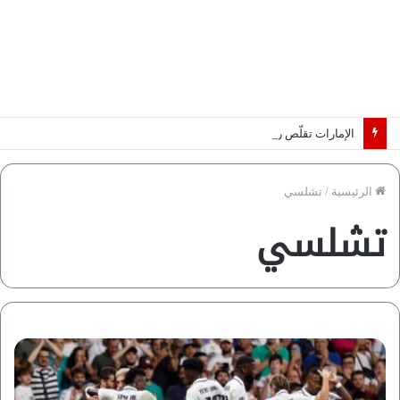
الإمارات تقلّص رهانات هرمز.. كيف تضمن تدفق ملايين البراميل؟ “رؤية” تُجيب
الرئيسية
/
تشلسي
تشلسي