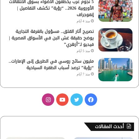
5 نجوم عرب يخطفون الأضواء بسوق الانتقالات
الأوروبية 2026.. “رؤية” تكشف التفاصيل |
إنفوجراف
منذ 4 أيام
تصريح أثار القلق.. مسؤول بالغرفة التجارية
يوضح حقيقة غش البن في الأسواق المصرية |
فيديو لـ”أزهري”
منذ 5 أيام
مليون سائح روسي في الطريق إلى الإمارات..
“رؤية” ترصد أسباب الطفرة السياحية
منذ 7 أيام
ف
ت
ي
ا
ي
و
و
ن
س
ي
ت
س
أحدث المقالات
ب
ت
ي
ت