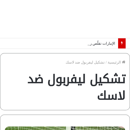
الإمارات تقلّص رهانات هرمز.. كيف تضمن تدفق ملايين البراميل؟ “رؤية” تُجيب
الرئيسية
/
تشكيل ليفربول ضد لاسك
تشكيل ليفربول ضد
لاسك