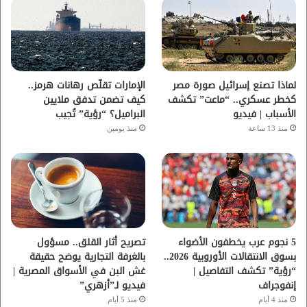
و
ر
و
ق
ك
ب
ر
ا
لماذا تصنع إسرائيل صورة مصر
الإمارات تقلّص رهانات هرمز..
كخطر عسكري.. “ماعت” تكشف
كيف تضمن تدفق ملايين
م
الأسباب | فيديو
البراميل؟ “رؤية” تُجيب
منذ 13 ساعة
منذ يومين
5 نجوم عرب يخطفون الأضواء
تصريح أثار القلق.. مسؤول
بسوق الانتقالات الأوروبية 2026..
بالغرفة التجارية يوضح حقيقة
“رؤية” تكشف التفاصيل |
غش البن في الأسواق المصرية |
إنفوجراف
فيديو لـ”أزهري”
منذ 4 أيام
منذ 5 أيام