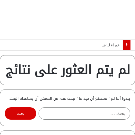
خبراء لـ”شبكة رؤية”: «اتفاق مكة» يغيّر قواعد اللعبة بالشرق الأوسط
لم يتم العثور على نتائج
يبدوا أننا لم ’ نستطع أن نجد ما ’ تبحث عنه. من الممكن أن يساعدك البحث.
ا
ل
ب
ح