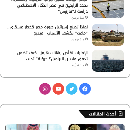
تحدد الرابحين في عصر الذكاء الاصطناعي |
دراسة لـ”فاروس”
منذ يومين
لماذا تصنع إسرائيل صورة مصر كخطر عسكري..
“ماعت” تكشف الأسباب | فيديو
منذ يومين
الإمارات تقلّص رهانات هرمز.. كيف تضمن
تدفق ملايين البراميل؟ “رؤية” تُجيب
منذ 4 أيام
ف
ت
ي
ا
ي
و
و
ن
س
ي
ت
س
أحدث المقالات
ب
ت
ي
ت