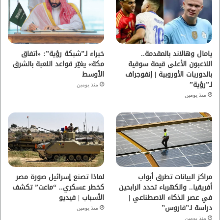
و
ر
و
ق
ك
ب
ر
ا
يامال وهالاند بالمقدمة..
خبراء لـ”شبكة رؤية”: «اتفاق
اللاعبون الأعلى قيمة سوقية
مكة» يغيّر قواعد اللعبة بالشرق
م
بالدوريات الأوروبية | إنفوجراف
الأوسط
لـ”رؤية”
منذ يومين
منذ يومين
مراكز البيانات تطرق أبواب
لماذا تصنع إسرائيل صورة مصر
أفريقيا.. والكهرباء تحدد الرابحين
كخطر عسكري.. “ماعت” تكشف
في عصر الذكاء الاصطناعي |
الأسباب | فيديو
دراسة لـ”فاروس”
منذ يومين
منذ يومين