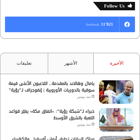
ث
Follow Us
ع
ن
:
11٬821
facebook
الأخيرة
الأشهر
تعليقات
يامال وهالاند بالمقدمة.. اللاعبون الأعلى قيمة
سوقية بالدوريات الأوروبية | إنفوجراف لـ”رؤية”
منذ يومين
خبراء لـ”شبكة رؤية”: «اتفاق مكة» يغيّر قواعد
اللعبة بالشرق الأوسط
منذ يومين
مراكز البيانات تطرق أبواب أفريقيا.. والكهرباء