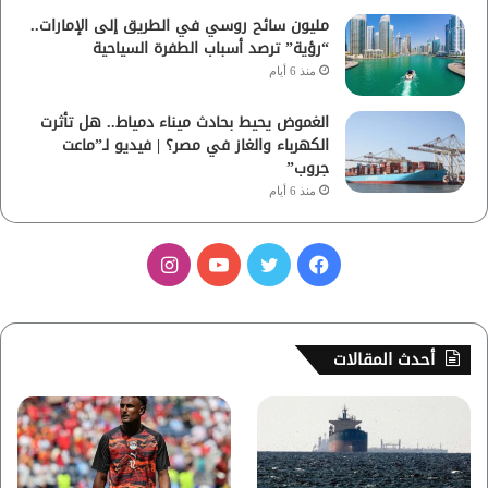
مليون سائح روسي في الطريق إلى الإمارات..
“رؤية” ترصد أسباب الطفرة السياحية
منذ 6 أيام
الغموض يحيط بحادث ميناء دمياط.. هل تأثرت
الكهرباء والغاز في مصر؟ | فيديو لـ”ماعت
جروب”
منذ 6 أيام
ف
ت
ي
ا
ي
و
و
ن
س
ي
ت
س
أحدث المقالات
ب
ت
ي
ت
و
ر
و
ق
ك
ب
ر