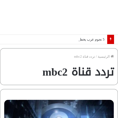
5 نجوم عرب يخطفون الأضواء بسوق الانتقالات الأوروبية 2026.. “رؤية” تكشف التفاصيل | إنفوجراف
الرئيسية
/
تردد قناة mbc2
تردد قناة mbc2