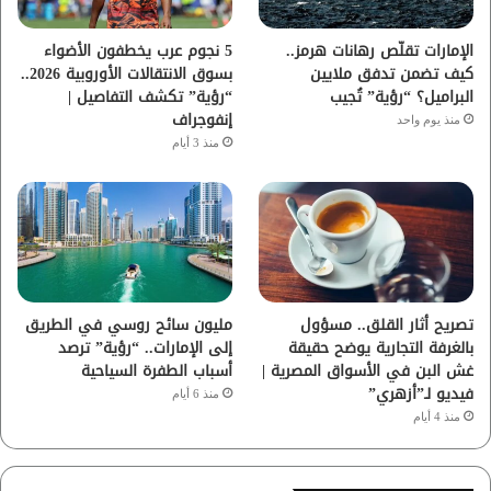
ا
الإمارات تقلّص رهانات هرمز..
5 نجوم عرب يخطفون الأضواء
كيف تضمن تدفق ملايين
بسوق الانتقالات الأوروبية 2026..
م
البراميل؟ “رؤية” تُجيب
“رؤية” تكشف التفاصيل |
إنفوجراف
منذ يوم واحد
منذ 3 أيام
تصريح أثار القلق.. مسؤول
مليون سائح روسي في الطريق
بالغرفة التجارية يوضح حقيقة
إلى الإمارات.. “رؤية” ترصد
غش البن في الأسواق المصرية |
أسباب الطفرة السياحية
فيديو لـ”أزهري”
منذ 6 أيام
منذ 4 أيام