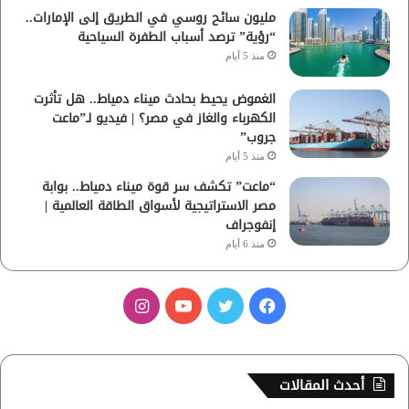
مليون سائح روسي في الطريق إلى الإمارات..
“رؤية” ترصد أسباب الطفرة السياحية
منذ 5 أيام
الغموض يحيط بحادث ميناء دمياط.. هل تأثرت
الكهرباء والغاز في مصر؟ | فيديو لـ”ماعت
جروب”
منذ 5 أيام
“ماعت” تكشف سر قوة ميناء دمياط.. بوابة
مصر الاستراتيجية لأسواق الطاقة العالمية |
إنفوجراف
منذ 6 أيام
ف
ت
ي
ا
ي
و
و
ن
س
ي
ت
س
أحدث المقالات