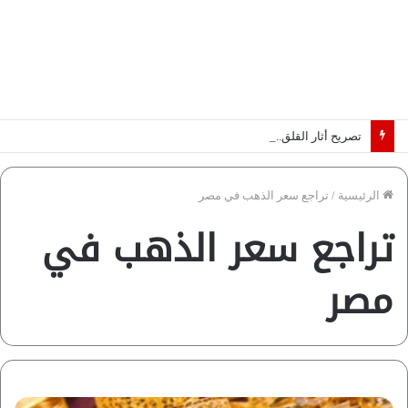
تصريح أثار القلق.. مسؤول بالغرفة التجارية يوضح حقيقة غش البن في الأسواق المصرية | فيديو لـ”أزهري”
الرئيسية
/
تراجع سعر الذهب في مصر
تراجع سعر الذهب في
مصر