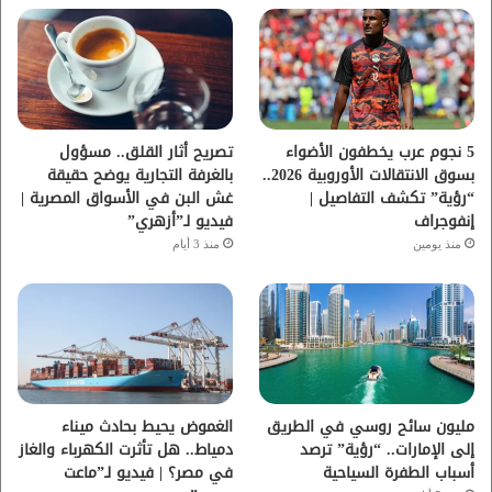
ب
ت
ي
ت
و
ر
و
ق
ك
ب
ر
ا
5 نجوم عرب يخطفون الأضواء
تصريح أثار القلق.. مسؤول
بسوق الانتقالات الأوروبية 2026..
بالغرفة التجارية يوضح حقيقة
م
“رؤية” تكشف التفاصيل |
غش البن في الأسواق المصرية |
إنفوجراف
فيديو لـ”أزهري”
منذ يومين
منذ 3 أيام
مليون سائح روسي في الطريق
الغموض يحيط بحادث ميناء
إلى الإمارات.. “رؤية” ترصد
دمياط.. هل تأثرت الكهرباء والغاز
أسباب الطفرة السياحية
في مصر؟ | فيديو لـ”ماعت