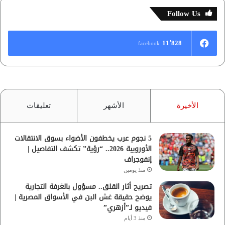
Follow Us
11٬828
facebook
الأخيرة
الأشهر
تعليقات
5 نجوم عرب يخطفون الأضواء بسوق الانتقالات
الأوروبية 2026.. “رؤية” تكشف التفاصيل |
إنفوجراف
منذ يومين
تصريح أثار القلق.. مسؤول بالغرفة التجارية
يوضح حقيقة غش البن في الأسواق المصرية |
فيديو لـ”أزهري”
منذ 3 أيام