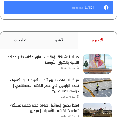
11٬824
facebook
الأخيرة
الأشهر
تعليقات
خبراء لـ”شبكة رؤية”: «اتفاق مكة» يغيّر قواعد
اللعبة بالشرق الأوسط
منذ 35 دقيقة
مراكز البيانات تطرق أبواب أفريقيا.. والكهرباء
تحدد الرابحين في عصر الذكاء الاصطناعي |
دراسة لـ”فاروس”
منذ 6 ساعات
لماذا تصنع إسرائيل صورة مصر كخطر عسكري..
“ماعت” تكشف الأسباب | فيديو
منذ 20 ساعة