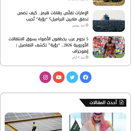
الإمارات تقلّص رهانات هرمز.. كيف تضمن
تدفق ملايين البراميل؟ “رؤية” تُجيب
منذ يومين
5 نجوم عرب يخطفون الأضواء بسوق الانتقالات
الأوروبية 2026.. “رؤية” تكشف التفاصيل |
إنفوجراف
منذ 4 أيام
ف
ت
ي
ا
ي
و
و
ن
س
ي
ت
س
أحدث المقالات
ب
ت
ي
ت
و
ر
و
ق