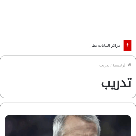
مراكز البيانات تطرق أبواب أفريقيا.. والكهرباء تحدد الرابحين في عصر الذكاء الاصطناعي | دراسة لـ”فاروس”
الرئيسية
/
تدريب
تدريب