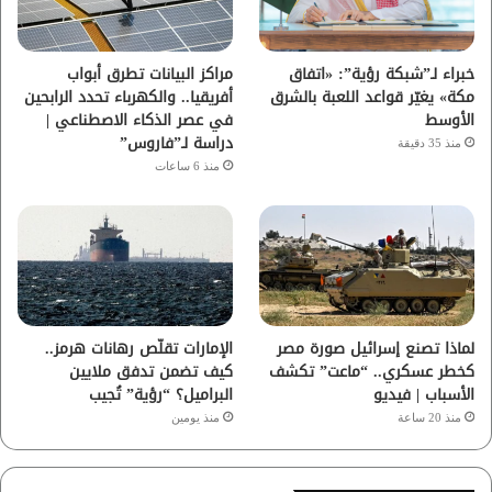
ك
ب
ر
ا
خبراء لـ”شبكة رؤية”: «اتفاق
مراكز البيانات تطرق أبواب
مكة» يغيّر قواعد اللعبة بالشرق
أفريقيا.. والكهرباء تحدد الرابحين
م
الأوسط
في عصر الذكاء الاصطناعي |
دراسة لـ”فاروس”
منذ 35 دقيقة
منذ 6 ساعات
لماذا تصنع إسرائيل صورة مصر
الإمارات تقلّص رهانات هرمز..
كخطر عسكري.. “ماعت” تكشف
كيف تضمن تدفق ملايين
الأسباب | فيديو
البراميل؟ “رؤية” تُجيب
منذ 20 ساعة
منذ يومين