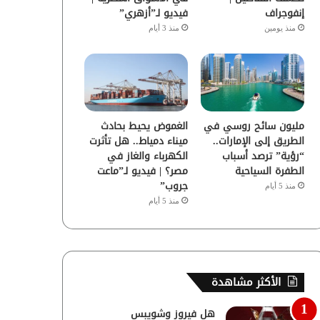
إنفوجراف
فيديو لـ”أزهري”
منذ يومين
منذ 3 أيام
مليون سائح روسي في
الغموض يحيط بحادث
الطريق إلى الإمارات..
ميناء دمياط.. هل تأثرت
“رؤية” ترصد أسباب
الكهرباء والغاز في
الطفرة السياحية
مصر؟ | فيديو لـ”ماعت
جروب”
منذ 5 أيام
منذ 5 أيام
الأكثر مشاهدة
هل فيروز وشويبس