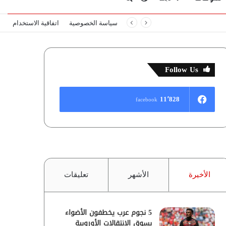
سياسة الخصوصية
اتفاقية الاستخدام
المظلم
عن
Follow Us
11٬828
facebook
الأخيرة
الأشهر
تعليقات
5 نجوم عرب يخطفون الأضواء
بسوق الانتقالات الأوروبية