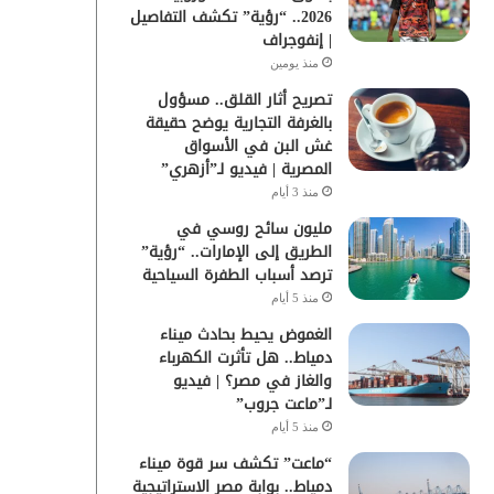
2026.. “رؤية” تكشف التفاصيل
| إنفوجراف
منذ يومين
تصريح أثار القلق.. مسؤول
بالغرفة التجارية يوضح حقيقة
غش البن في الأسواق
المصرية | فيديو لـ”أزهري”
منذ 3 أيام
مليون سائح روسي في
الطريق إلى الإمارات.. “رؤية”
ترصد أسباب الطفرة السياحية
منذ 5 أيام
الغموض يحيط بحادث ميناء
دمياط.. هل تأثرت الكهرباء
والغاز في مصر؟ | فيديو
لـ”ماعت جروب”
منذ 5 أيام
“ماعت” تكشف سر قوة ميناء
دمياط.. بوابة مصر الاستراتيجية