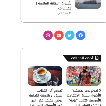
لأسواق الطاقة العالمية |
إنفوجراف
منذ 6 أيام
ف
ت
ي
ا
ي
و
و
ن
س
ي
ت
س
أحدث المقالات
ب
ت
ي
ت
و
ر
و
ق
ك
ب
ر
5 نجوم عرب يخطفون
تصريح أثار القلق..
ا
الأضواء بسوق الانتقالات
مسؤول بالغرفة التجارية
الأوروبية 2026.. “رؤية”
يوضح حقيقة غش البن
م
تكشف التفاصيل |
في الأسواق المصرية |