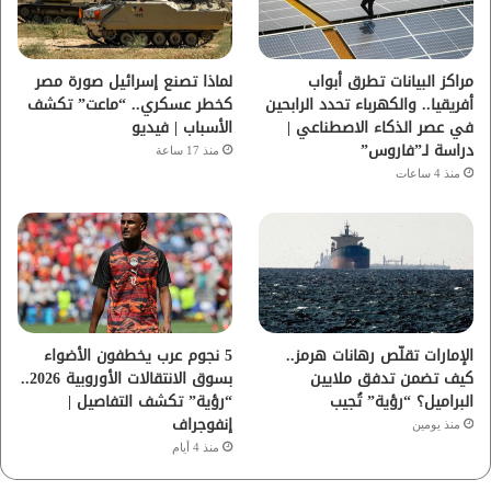
ك
ب
ر
ا
مراكز البيانات تطرق أبواب
لماذا تصنع إسرائيل صورة مصر
أفريقيا.. والكهرباء تحدد الرابحين
كخطر عسكري.. “ماعت” تكشف
م
في عصر الذكاء الاصطناعي |
الأسباب | فيديو
دراسة لـ”فاروس”
منذ 17 ساعة
منذ 4 ساعات
الإمارات تقلّص رهانات هرمز..
5 نجوم عرب يخطفون الأضواء
كيف تضمن تدفق ملايين
بسوق الانتقالات الأوروبية 2026..
البراميل؟ “رؤية” تُجيب
“رؤية” تكشف التفاصيل |
إنفوجراف
منذ يومين
منذ 4 أيام