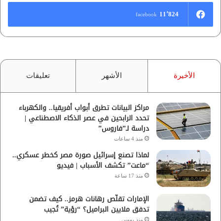
11٬824
facebook
الأخيرة
الأشهر
تعليقات
مراكز البيانات تطرق أبواب أفريقيا.. والكهرباء
تحدد الرابحين في عصر الذكاء الاصطناعي |
دراسة لـ”فاروس”
منذ 4 ساعات
لماذا تصنع إسرائيل صورة مصر كخطر عسكري..
“ماعت” تكشف الأسباب | فيديو
منذ 17 ساعة
الإمارات تقلّص رهانات هرمز.. كيف تضمن
تدفق ملايين البراميل؟ “رؤية” تُجيب
منذ يومين