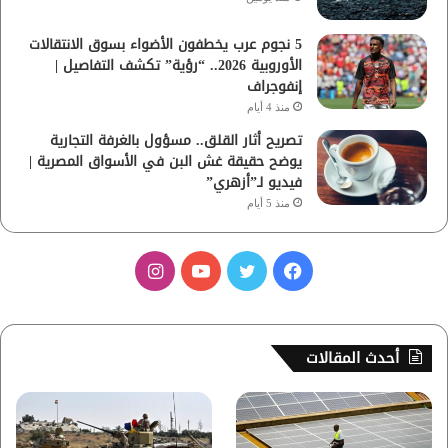
5 نجوم عرب يخطفون الأضواء بسوق الانتقالات
الأوروبية 2026.. “رؤية” تكشف التفاصيل |
إنفوجراف
منذ 4 أيام
تصريح أثار القلق.. مسؤول بالغرفة التجارية
يوضح حقيقة غش البن في الأسواق المصرية |
فيديو لـ”أزهري”
منذ 5 أيام
ف
ت
ي
ا
ي
و
و
ن
س
ي
ت
س
أحدث المقالات
ب
ت
ي
ت
و
ر
و
ق