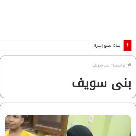
لماذا تصنع إسرائيل صورة مصر كخطر عسكري.. “ماعت” تكشف الأسباب | فيديو
الرئيسية
/
بنى سويف
بنى سويف