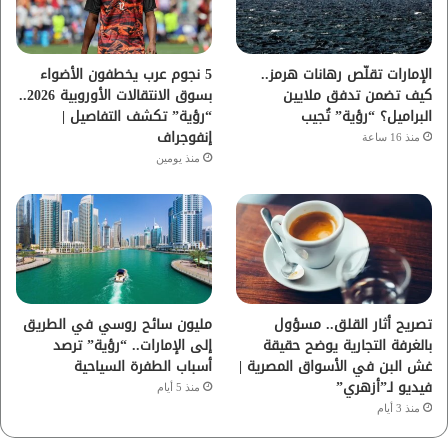
ك
ب
ر
ا
الإمارات تقلّص رهانات هرمز..
5 نجوم عرب يخطفون الأضواء
كيف تضمن تدفق ملايين
بسوق الانتقالات الأوروبية 2026..
م
البراميل؟ “رؤية” تُجيب
“رؤية” تكشف التفاصيل |
إنفوجراف
منذ 16 ساعة
منذ يومين
تصريح أثار القلق.. مسؤول
مليون سائح روسي في الطريق
بالغرفة التجارية يوضح حقيقة
إلى الإمارات.. “رؤية” ترصد
غش البن في الأسواق المصرية |
أسباب الطفرة السياحية
فيديو لـ”أزهري”
منذ 5 أيام
منذ 3 أيام