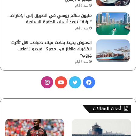
منذ 3 أيام
مليون سائح روسي في الطريق إلى الإمارات..
“رؤية” ترصد أسباب الطفرة السياحية
منذ 5 أيام
الغموض يحيط بحادث ميناء دمياط.. هل تأثرت
الكهرباء والغاز في مصر؟ | فيديو لـ”ماعت
جروب”
منذ 6 أيام
ف
ت
ي
ا
ي
و
و
ن
س
ي
ت
س
أحدث المقالات
ب
ت
ي
ت
و
ر
و
ق