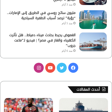
منذ 3 أيام
مليون سائح روسي في الطريق إلى الإمارات..
“رؤية” ترصد أسباب الطفرة السياحية
منذ 5 أيام
الغموض يحيط بحادث ميناء دمياط.. هل تأثرت
الكهرباء والغاز في مصر؟ | فيديو لـ”ماعت
جروب”
منذ 6 أيام
ف
ت
ي
ا
ي
و
و
ن
س
ي
ت
س
أحدث المقالات
ب
ت
ي
ت
و
ر
و
ق