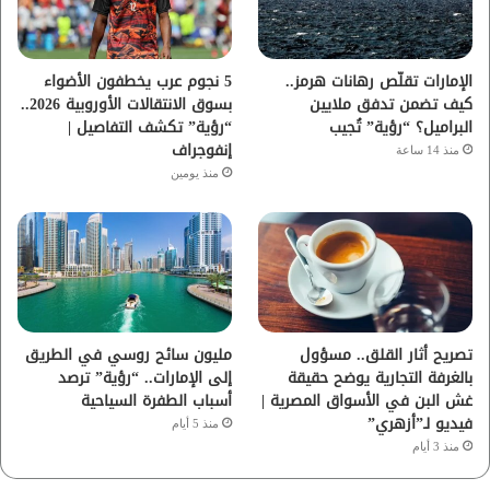
ك
ب
ر
ا
الإمارات تقلّص رهانات هرمز..
5 نجوم عرب يخطفون الأضواء
كيف تضمن تدفق ملايين
بسوق الانتقالات الأوروبية 2026..
م
البراميل؟ “رؤية” تُجيب
“رؤية” تكشف التفاصيل |
إنفوجراف
منذ 14 ساعة
منذ يومين
تصريح أثار القلق.. مسؤول
مليون سائح روسي في الطريق
بالغرفة التجارية يوضح حقيقة
إلى الإمارات.. “رؤية” ترصد
غش البن في الأسواق المصرية |
أسباب الطفرة السياحية
فيديو لـ”أزهري”
منذ 5 أيام
منذ 3 أيام