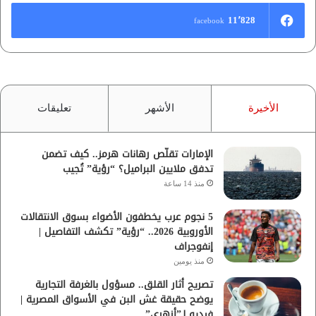
11٬828
facebook
الأخيرة
الأشهر
تعليقات
الإمارات تقلّص رهانات هرمز.. كيف تضمن
تدفق ملايين البراميل؟ “رؤية” تُجيب
منذ 14 ساعة
5 نجوم عرب يخطفون الأضواء بسوق الانتقالات
الأوروبية 2026.. “رؤية” تكشف التفاصيل |
إنفوجراف
منذ يومين
تصريح أثار القلق.. مسؤول بالغرفة التجارية
يوضح حقيقة غش البن في الأسواق المصرية |
فيديو لـ”أزهري”