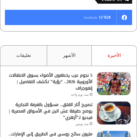
11٬828
facebook
الأخيرة
الأشهر
تعليقات
5 نجوم عرب يخطفون الأضواء بسوق الانتقالات
الأوروبية 2026.. “رؤية” تكشف التفاصيل |
إنفوجراف
منذ يوم واحد
تصريح أثار القلق.. مسؤول بالغرفة التجارية
يوضح حقيقة غش البن في الأسواق المصرية |
فيديو لـ”أزهري”
منذ يومين
مليون سائح روسي في الطريق إلى الإمارات..