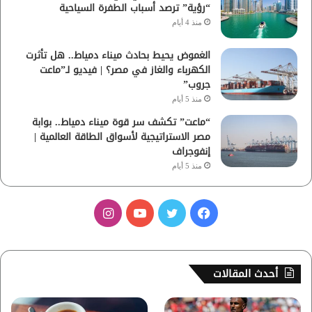
“رؤية” ترصد أسباب الطفرة السياحية
منذ 4 أيام
الغموض يحيط بحادث ميناء دمياط.. هل تأثرت
الكهرباء والغاز في مصر؟ | فيديو لـ”ماعت
جروب”
منذ 5 أيام
“ماعت” تكشف سر قوة ميناء دمياط.. بوابة
مصر الاستراتيجية لأسواق الطاقة العالمية |
إنفوجراف
منذ 5 أيام
ف
ت
ي
ا
ي
و
و
ن
س
ي
ت
س
أحدث المقالات
ب
ت
ي
ت