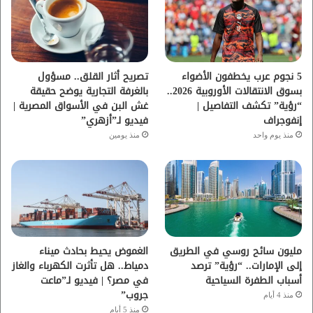
و
ر
و
ق
ك
ب
ر
ا
5 نجوم عرب يخطفون الأضواء
تصريح أثار القلق.. مسؤول
بسوق الانتقالات الأوروبية 2026..
بالغرفة التجارية يوضح حقيقة
م
“رؤية” تكشف التفاصيل |
غش البن في الأسواق المصرية |
إنفوجراف
فيديو لـ”أزهري”
منذ يوم واحد
منذ يومين
مليون سائح روسي في الطريق
الغموض يحيط بحادث ميناء
إلى الإمارات.. “رؤية” ترصد
دمياط.. هل تأثرت الكهرباء والغاز
أسباب الطفرة السياحية
في مصر؟ | فيديو لـ”ماعت
جروب”
منذ 4 أيام
منذ 5 أيام