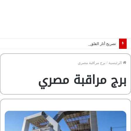
تصريح أثار القلق.. مسؤول بالغرفة التجارية يوضح حقيقة غش البن في الأسواق المصرية | فيديو لـ”أزهري”
الرئيسية
/
برج مراقبة مصري
برج مراقبة مصري