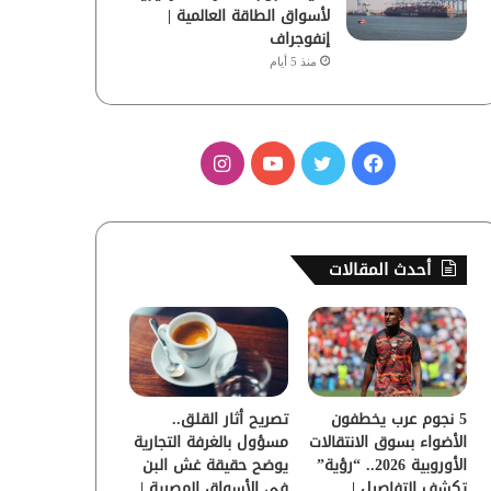
لأسواق الطاقة العالمية |
إنفوجراف
منذ 5 أيام
ف
ت
ي
ا
ي
و
و
ن
س
ي
ت
س
أحدث المقالات
ب
ت
ي
ت
و
ر
و
ق
ك
ب
ر
5 نجوم عرب يخطفون
تصريح أثار القلق..
ا
الأضواء بسوق الانتقالات
مسؤول بالغرفة التجارية
الأوروبية 2026.. “رؤية”
يوضح حقيقة غش البن
م
تكشف التفاصيل |
في الأسواق المصرية |