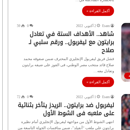
أكمل القراءة »
Esam
2 أكتوبر، 2022
0
59
شاهد.. الأهداف الستة في تعادل
برايتون مع ليفربول.. ورقم سلبي لـ
صلاح
فشل فريق ليفربول الإنجليزي المحترف ضمن صفوفه محمد
صلاح قائد منتخب مصر الوطني، فى الفوز على ضيفه برايتون
وتعادل معه…
أكمل القراءة »
Esam
1 أكتوبر، 2022
0
72
ليفربول ضد برايتون.. الريدز يتأخر بثنائية
على ملعبه فى الشوط الأول
انتهى الشوط الأول من مواجهة ليفربول الإنجليزي أمام نظيره
برايتون على ملعب “أنفيلد”، ضمن منافسات الجولة التاسعة من