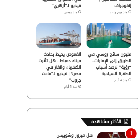
إنفوجراف
فيديو لـ”أزهري”
منذ يوم واحد
منذ يومين
مليون سائح روسي في
الغموض يحيط بحادث
الطريق إلى الإمارات..
ميناء دمياط.. هل تأثرت
“رؤية” ترصد أسباب
الكهرباء والغاز في
الطفرة السياحية
مصر؟ | فيديو لـ”ماعت
جروب”
منذ 4 أيام
منذ 5 أيام
الأكثر مشاهدة
هل فيروز وشويبس