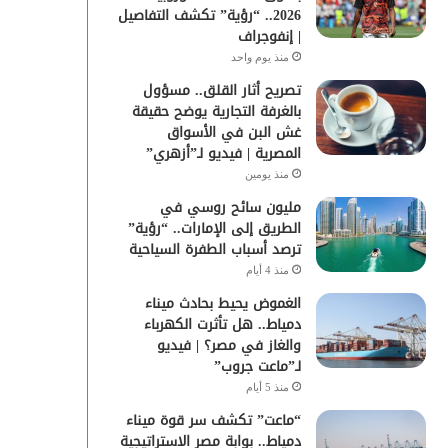
2026.. “رؤية” تكشف التفاصيل
| إنفوجراف
منذ يوم واحد
تصريح أثار القلق.. مسؤول
بالغرفة التجارية يوضح حقيقة
غش البن في الأسواق
المصرية | فيديو لـ”أزهري”
منذ يومين
مليون سائح روسي في
الطريق إلى الإمارات.. “رؤية”
ترصد أسباب الطفرة السياحية
منذ 4 أيام
الغموض يحيط بحادث ميناء
دمياط.. هل تأثرت الكهرباء
والغاز في مصر؟ | فيديو
لـ”ماعت جروب”
منذ 5 أيام
“ماعت” تكشف سر قوة ميناء
دمياط.. بوابة مصر الاستراتيجية