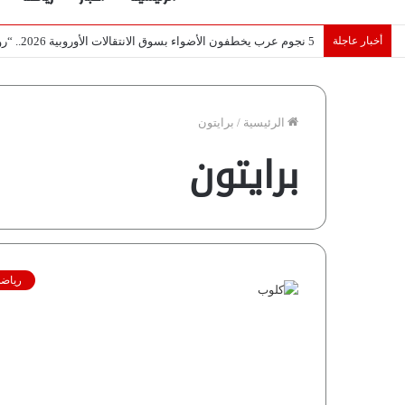
أخبار عاجلة
تصريح أثار القلق.. مسؤول بالغرفة التجارية يوضح حقيقة غش البن ف
الرئيسية
/
برايتون
برايتون
رياضة