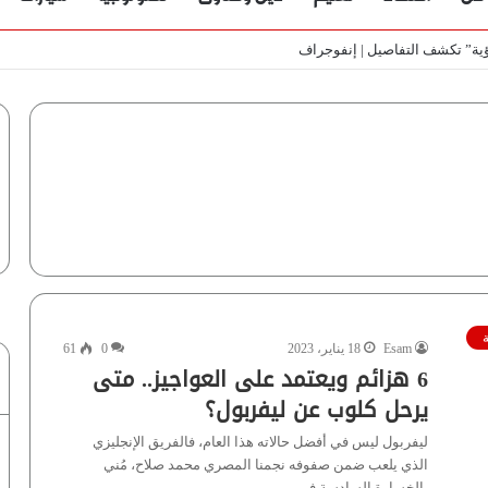
ي الأسواق المصرية | فيديو لـ”أزهري”
Esam
18 يناير، 2023
0
61
6 هزائم ويعتمد على العواجيز.. متى
يرحل كلوب عن ليفربول؟
ليفربول ليس في أفضل حالاته هذا العام، فالفريق الإنجليزي
الذي يلعب ضمن صفوفه نجمنا المصري محمد صلاح، مُني
بالخسارة السادسة في…