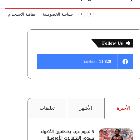
سياسة الخصوصية
اتفاقية الاستخدام
المظلم
عن
Follow Us
11٬828
facebook
الأخيرة
الأشهر
تعليقات
5 نجوم عرب يخطفون الأضواء
بسوق الانتقالات الأوروبية