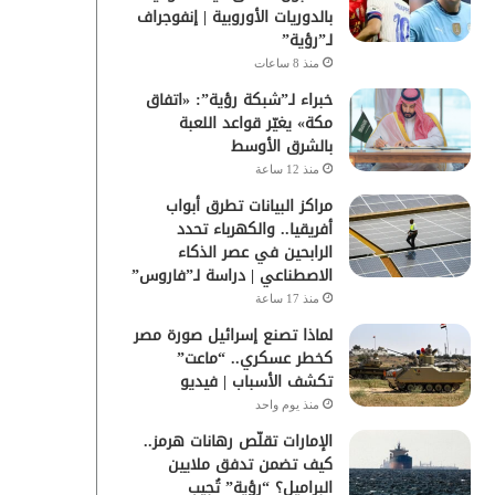
بالدوريات الأوروبية | إنفوجراف
لـ”رؤية”
منذ 8 ساعات
خبراء لـ”شبكة رؤية”: «اتفاق
مكة» يغيّر قواعد اللعبة
بالشرق الأوسط
منذ 12 ساعة
مراكز البيانات تطرق أبواب
أفريقيا.. والكهرباء تحدد
الرابحين في عصر الذكاء
الاصطناعي | دراسة لـ”فاروس”
منذ 17 ساعة
لماذا تصنع إسرائيل صورة مصر
كخطر عسكري.. “ماعت”
تكشف الأسباب | فيديو
منذ يوم واحد
الإمارات تقلّص رهانات هرمز..
كيف تضمن تدفق ملايين
البراميل؟ “رؤية” تُجيب