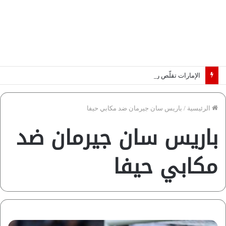
الإمارات تقلّص رهانات هرمز.. كيف تضمن تدفق ملايين البراميل؟ “رؤية” تُجيب
الرئيسية
/
باريس سان جيرمان ضد مكابي حيفا
باريس سان جيرمان ضد
مكابي حيفا