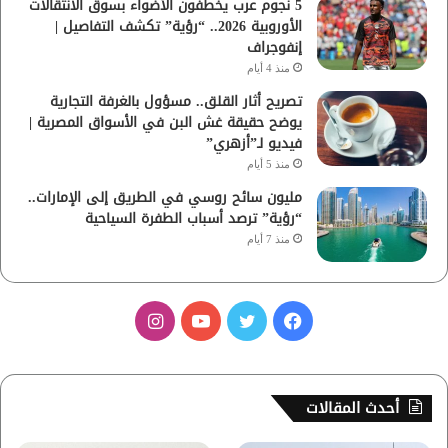
5 نجوم عرب يخطفون الأضواء بسوق الانتقالات
الأوروبية 2026.. “رؤية” تكشف التفاصيل |
إنفوجراف
منذ 4 أيام
تصريح أثار القلق.. مسؤول بالغرفة التجارية
يوضح حقيقة غش البن في الأسواق المصرية |
فيديو لـ”أزهري”
منذ 5 أيام
مليون سائح روسي في الطريق إلى الإمارات..
“رؤية” ترصد أسباب الطفرة السياحية
منذ 7 أيام
ف
ت
ي
ا
ي
و
و
ن
س
ي
ت
س
أحدث المقالات
ب
ت
ي
ت