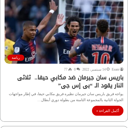
رياضة
Esam
14 سبتمبر، 2022
0
77
باريس سان جيرمان ضد مكابي حيفا.. ثلاثى
النار يقود الـ “بى إس جى”
يواجه فريق باريس سان جيرمان نظيره فريق مكابي حيفا، في إطار مواجهات
الجولة الثانية بالمجموعة الثامنة من بطولة دوري أبطال…
أكمل القراءة »