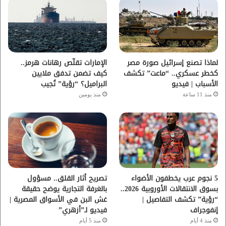
و
ر
و
ق
ك
ب
ر
ا
لماذا تصنع إسرائيل صورة مصر
الإمارات تقلّص رهانات هرمز..
كخطر عسكري.. “ماعت” تكشف
كيف تضمن تدفق ملايين
م
الأسباب | فيديو
البراميل؟ “رؤية” تُجيب
منذ 11 ساعة
منذ يومين
5 نجوم عرب يخطفون الأضواء
تصريح أثار القلق.. مسؤول
بسوق الانتقالات الأوروبية 2026..
بالغرفة التجارية يوضح حقيقة
“رؤية” تكشف التفاصيل |
غش البن في الأسواق المصرية |
إنفوجراف
فيديو لـ”أزهري”
منذ 4 أيام
منذ 5 أيام