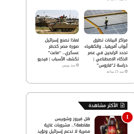
مراكز البيانات تطرق
لماذا تصنع إسرائيل
أبواب أفريقيا.. والكهرباء
صورة مصر كخطر
تحدد الرابحين في عصر
عسكري.. “ماعت”
الذكاء الاصطناعي |
تكشف الأسباب | فيديو
دراسة لـ”فاروس”
منذ يومين
منذ 23 ساعة
الأكثر مشاهدة
هل فيروز وشويبس
مقاطعة؟.. مشروبات غازية
مصرية لا تدعم إسرائيل وتؤيد