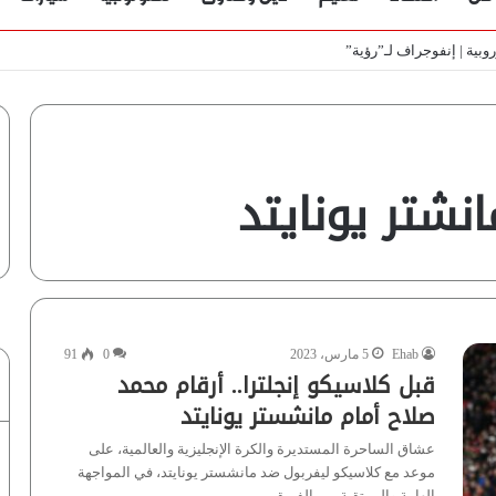
ط
شتر يونايتد
Ehab
5 مارس، 2023
0
91
قبل كلاسيكو إنجلترا.. أرقام محمد
صلاح أمام مانشستر يونايتد
عشاق الساحرة المستديرة والكرة الإنجليزية والعالمية، على
موعد مع كلاسيكو ليفربول ضد مانشستر يونايتد، في المواجهة
الهامة والمرتقبة بين الفريقين…