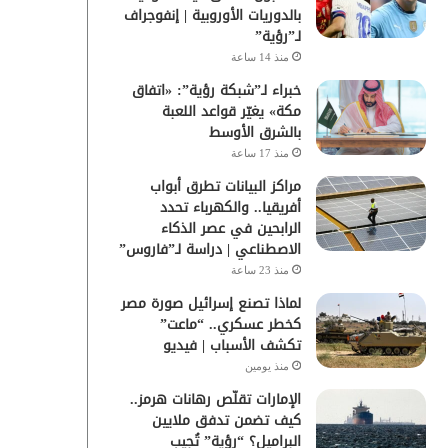
بالدوريات الأوروبية | إنفوجراف
لـ”رؤية”
منذ 14 ساعة
خبراء لـ”شبكة رؤية”: «اتفاق
مكة» يغيّر قواعد اللعبة
بالشرق الأوسط
منذ 17 ساعة
مراكز البيانات تطرق أبواب
أفريقيا.. والكهرباء تحدد
الرابحين في عصر الذكاء
الاصطناعي | دراسة لـ”فاروس”
منذ 23 ساعة
لماذا تصنع إسرائيل صورة مصر
كخطر عسكري.. “ماعت”
تكشف الأسباب | فيديو
منذ يومين
الإمارات تقلّص رهانات هرمز..
كيف تضمن تدفق ملايين
البراميل؟ “رؤية” تُجيب