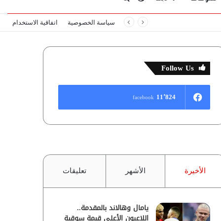
سياسة الخصوصية
اتفاقية الاستخدام
المظلم
عن
Follow Us
11٬824
facebook
الأخيرة
الأشهر
تعليقات
يامال وهالاند بالمقدمة..
اللاعبون الأعلى قيمة سوقية