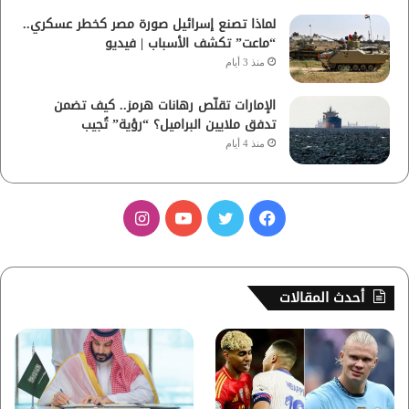
لماذا تصنع إسرائيل صورة مصر كخطر عسكري..
“ماعت” تكشف الأسباب | فيديو
منذ 3 أيام
الإمارات تقلّص رهانات هرمز.. كيف تضمن
تدفق ملايين البراميل؟ “رؤية” تُجيب
منذ 4 أيام
ف
ت
ي
ا
ي
و
و
ن
س
ي
ت
س
أحدث المقالات
ب
ت
ي
ت
و
ر
و
ق
ك
ب
ر