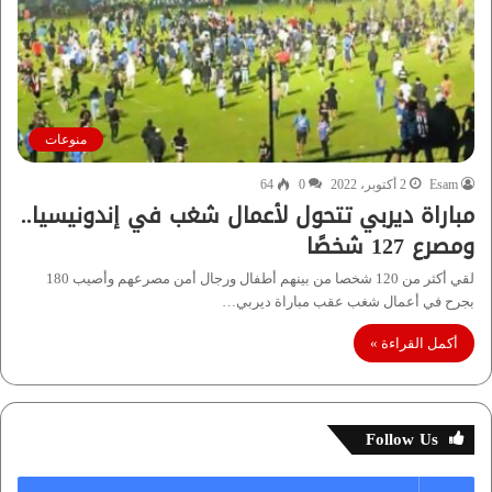
منوعات
Esam
2 أكتوبر، 2022
0
64
مباراة ديربي تتحول لأعمال شغب في إندونيسيا..
ومصرع 127 شخصًا
لقي أكثر من 120 شخصا من بينهم أطفال ورجال أمن مصرعهم وأصيب 180
بجرح في أعمال شغب عقب مباراة ديربي…
أكمل القراءة »
Follow Us