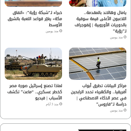
ا
يامال وهالاند بالمقدمة..
خبراء لـ”شبكة رؤية”: «اتفاق
اللاعبون الأعلى قيمة سوقية
مكة» يغيّر قواعد اللعبة بالشرق
م
بالدوريات الأوروبية | إنفوجراف
الأوسط
لـ”رؤية”
منذ يومين
منذ يومين
مراكز البيانات تطرق أبواب
لماذا تصنع إسرائيل صورة مصر
أفريقيا.. والكهرباء تحدد الرابحين
كخطر عسكري.. “ماعت” تكشف
في عصر الذكاء الاصطناعي |
الأسباب | فيديو
دراسة لـ”فاروس”
منذ 3 أيام
منذ يومين