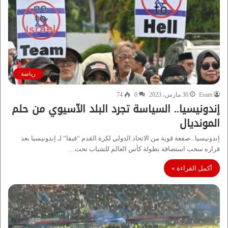
رياضة
Esam
30 مارس، 2023
0
74
إندونيسيا.. السياسة تجرد البلد الآسيوي من حلم
المونديال
إندونيسيا.. صفعة قوية من الاتحاد الدولي لكرة القدم “فيفا” لـ إندونيسيا بعد
قراره سحب استضافة بطولة كأس العالم للشباب تحت…
أكمل القراءة »