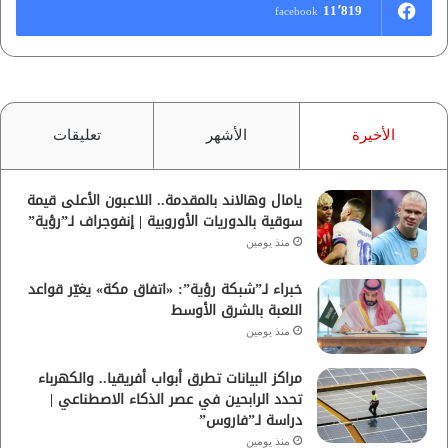
11٬819
facebook
الأخيرة
الأشهر
تعليقات
يامال وهالاند بالمقدمة.. اللاعبون الأعلى قيمة
سوقية بالدوريات الأوروبية | إنفوجراف لـ”رؤية”
منذ يومين
خبراء لـ”شبكة رؤية”: «اتفاق مكة» يغيّر قواعد
اللعبة بالشرق الأوسط
منذ يومين
مراكز البيانات تطرق أبواب أفريقيا.. والكهرباء
تحدد الرابحين في عصر الذكاء الاصطناعي |
دراسة لـ”فاروس”
منذ يومين