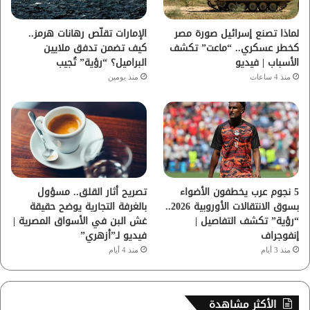
ا
لماذا تصنع إسرائيل صورة مصر
الإمارات تقلّص رهانات هرمز..
كخطر عسكري.. “ماعت” تكشف
كيف تضمن تدفق ملايين
م
الأسباب | فيديو
البراميل؟ “رؤية” تُجيب
منذ 4 ساعات
منذ يومين
5 نجوم عرب يخطفون الأضواء
تصريح أثار القلق.. مسؤول
بسوق الانتقالات الأوروبية 2026..
بالغرفة التجارية يوضح حقيقة
“رؤية” تكشف التفاصيل |
غش البن في الأسواق المصرية |
إنفوجراف
فيديو لـ”أزهري”
منذ 3 أيام
منذ 4 أيام
الأكثر مشاهدة