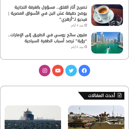
تصريح أثار القلق.. مسؤول بالغرفة التجارية
يوضح حقيقة غش البن في الأسواق المصرية |
فيديو لـ”أزهري”
منذ 4 أيام
مليون سائح روسي في الطريق إلى الإمارات..
“رؤية” ترصد أسباب الطفرة السياحية
منذ 6 أيام
ف
ت
ي
ا
ي
و
و
ن
س
ي
ت
س
أحدث المقالات
ب
ت
ي
ت
و
ر
و
ق
ك
ب
ر