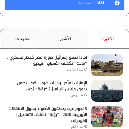
11٬824
facebook
الأخيرة
الأشهر
تعليقات
لماذا تصنع إسرائيل صورة مصر كخطر عسكري..
“ماعت” تكشف الأسباب | فيديو
منذ 4 ساعات
الإمارات تقلّص رهانات هرمز.. كيف تضمن
تدفق ملايين البراميل؟ “رؤية” تُجيب
منذ يومين
5 نجوم عرب يخطفون الأضواء بسوق الانتقالات
الأوروبية 2026.. “رؤية” تكشف التفاصيل |
إنفوجراف
منذ 3 أيام