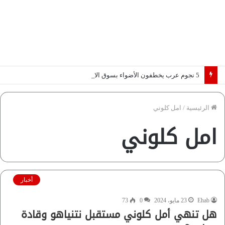
5 نجوم عرب يخطفون الأضواء بسوق الانتقالات الأوروبية 2026.. “رؤية” تكشف التفاصيل | إنفوجراف
الرئيسية
/
امل كلوني
امل كلوني
أخبار
Ehab
23 مايو، 2024
0
73
هل تنهي أمل كلوني مستقبل نتنياهو وقادة