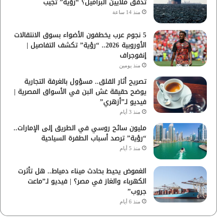
تدفق ملايين البراميل؟ “رؤية” تُجيب
منذ 14 ساعة
5 نجوم عرب يخطفون الأضواء بسوق الانتقالات
الأوروبية 2026.. “رؤية” تكشف التفاصيل |
إنفوجراف
منذ يومين
تصريح أثار القلق.. مسؤول بالغرفة التجارية
يوضح حقيقة غش البن في الأسواق المصرية |
فيديو لـ”أزهري”
منذ 3 أيام
مليون سائح روسي في الطريق إلى الإمارات..
“رؤية” ترصد أسباب الطفرة السياحية
منذ 5 أيام
الغموض يحيط بحادث ميناء دمياط.. هل تأثرت
الكهرباء والغاز في مصر؟ | فيديو لـ”ماعت
جروب”
منذ 6 أيام