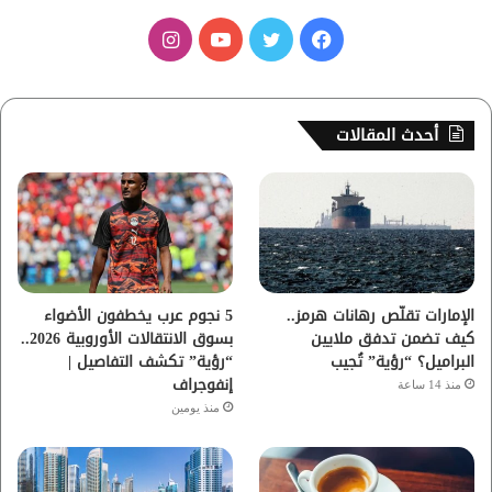
ف
ت
ي
ا
ي
و
و
ن
س
ي
ت
س
أحدث المقالات
ب
ت
ي
ت
و
ر
و
ق
ك
ب
ر
ا
الإمارات تقلّص رهانات هرمز..
5 نجوم عرب يخطفون الأضواء
كيف تضمن تدفق ملايين
بسوق الانتقالات الأوروبية 2026..
م
البراميل؟ “رؤية” تُجيب
“رؤية” تكشف التفاصيل |
إنفوجراف
منذ 14 ساعة
منذ يومين