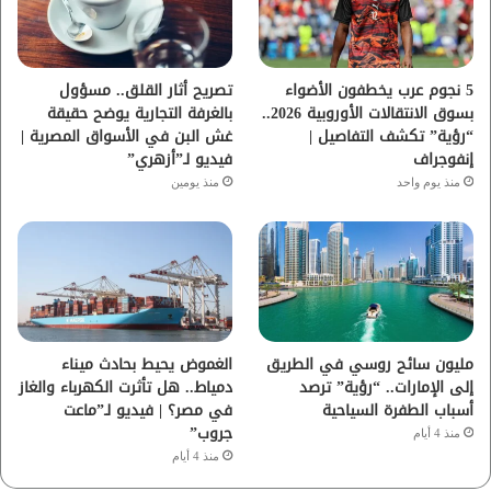
ك
ب
ر
ا
5 نجوم عرب يخطفون الأضواء
تصريح أثار القلق.. مسؤول
بسوق الانتقالات الأوروبية 2026..
بالغرفة التجارية يوضح حقيقة
م
“رؤية” تكشف التفاصيل |
غش البن في الأسواق المصرية |
إنفوجراف
فيديو لـ”أزهري”
منذ يوم واحد
منذ يومين
مليون سائح روسي في الطريق
الغموض يحيط بحادث ميناء
إلى الإمارات.. “رؤية” ترصد
دمياط.. هل تأثرت الكهرباء والغاز
أسباب الطفرة السياحية
في مصر؟ | فيديو لـ”ماعت
جروب”
منذ 4 أيام
منذ 4 أيام