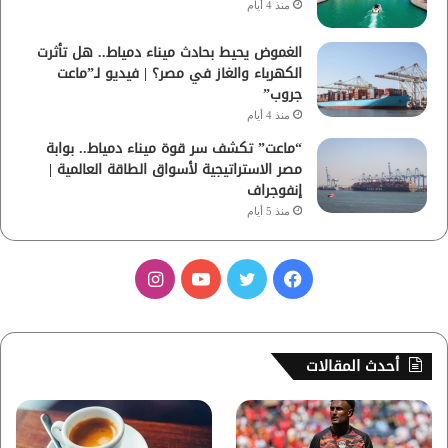
منذ 4 أيام
الغموض يحيط بحادث ميناء دمياط.. هل تأثرت
الكهرباء والغاز في مصر؟ | فيديو لـ”ماعت
جروب”
منذ 4 أيام
“ماعت” تكشف سر قوة ميناء دمياط.. بوابة
مصر الاستراتيجية لأسواق الطاقة العالمية |
إنفوجراف
منذ 5 أيام
ف
ت
ي
ا
ي
و
و
ن
س
ي
ت
س
أحدث المقالات
ب
ت
ي
ت
و
ر
و
ق