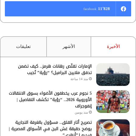
11٬828
facebook
الأخيرة
الأشهر
تعليقات
الإمارات تقلّص رهانات هرمز.. كيف تضمن
تدفق ملايين البراميل؟ “رؤية” تُجيب
منذ 14 ساعة
5 نجوم عرب يخطفون الأضواء بسوق الانتقالات
الأوروبية 2026.. “رؤية” تكشف التفاصيل |
إنفوجراف
منذ يومين
تصريح أثار القلق.. مسؤول بالغرفة التجارية
يوضح حقيقة غش البن في الأسواق المصرية |
فيديو لـ”أزهري”