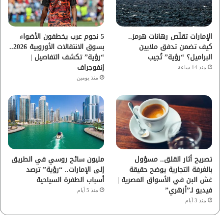
ك
ب
ر
ا
الإمارات تقلّص رهانات هرمز..
5 نجوم عرب يخطفون الأضواء
كيف تضمن تدفق ملايين
بسوق الانتقالات الأوروبية 2026..
م
البراميل؟ “رؤية” تُجيب
“رؤية” تكشف التفاصيل |
إنفوجراف
منذ 14 ساعة
منذ يومين
تصريح أثار القلق.. مسؤول
مليون سائح روسي في الطريق
بالغرفة التجارية يوضح حقيقة
إلى الإمارات.. “رؤية” ترصد
غش البن في الأسواق المصرية |
أسباب الطفرة السياحية
فيديو لـ”أزهري”
منذ 5 أيام
منذ 3 أيام