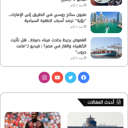
منذ 3 أيام
مليون سائح روسي في الطريق إلى الإمارات..
“رؤية” ترصد أسباب الطفرة السياحية
منذ 5 أيام
الغموض يحيط بحادث ميناء دمياط.. هل تأثرت
الكهرباء والغاز في مصر؟ | فيديو لـ”ماعت
جروب”
منذ 6 أيام
ف
ت
ي
ا
ي
و
و
ن
س
ي
ت
س
أحدث المقالات
ب
ت
ي
ت
و
ر
و
ق