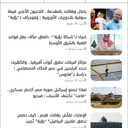
يامال وهالاند بالمقدمة.. اللاعبون الأعلى قيمة
سوقية بالدوريات الأوروبية | إنفوجراف لـ”رؤية”
منذ 48 دقيقة
خبراء لـ”شبكة رؤية”: «اتفاق مكة» يغيّر قواعد
اللعبة بالشرق الأوسط
منذ 5 ساعات
مراكز البيانات تطرق أبواب أفريقيا.. والكهرباء
تحدد الرابحين في عصر الذكاء الاصطناعي |
دراسة لـ”فاروس”
منذ 10 ساعات
لماذا تصنع إسرائيل صورة مصر كخطر عسكري..
“ماعت” تكشف الأسباب | فيديو
منذ 24 ساعة
الإمارات تقلّص رهانات هرمز.. كيف تضمن
تدفق ملايين البراميل؟ “رؤية” تُجيب
منذ يومين