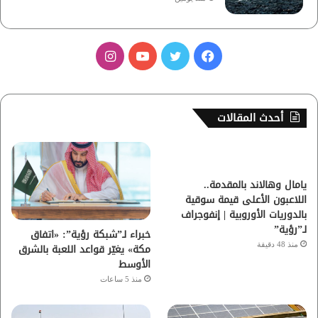
ف
ت
ي
ا
ي
و
و
ن
س
ي
ت
س
أحدث المقالات
ب
ت
ي
ت
و
ر
و
ق
يامال وهالاند بالمقدمة..
اللاعبون الأعلى قيمة سوقية
ك
ب
ر
بالدوريات الأوروبية | إنفوجراف
ا
لـ”رؤية”
خبراء لـ”شبكة رؤية”: «اتفاق
منذ 48 دقيقة
مكة» يغيّر قواعد اللعبة بالشرق
م
الأوسط
منذ 5 ساعات