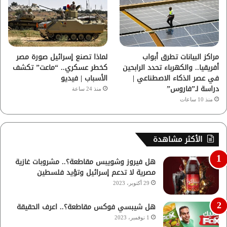
مراكز البيانات تطرق أبواب
لماذا تصنع إسرائيل صورة مصر
أفريقيا.. والكهرباء تحدد الرابحين
كخطر عسكري.. “ماعت” تكشف
في عصر الذكاء الاصطناعي |
الأسباب | فيديو
دراسة لـ”فاروس”
منذ 24 ساعة
منذ 10 ساعات
الأكثر مشاهدة
هل فيروز وشويبس مقاطعة؟.. مشروبات غازية
مصرية لا تدعم إسرائيل وتؤيد فلسطين
29 أكتوبر، 2023
هل شيبسي فوكس مقاطعة؟.. اعرف الحقيقة
1 نوفمبر، 2023