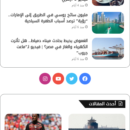
منذ 4 أيام
مليون سائح روسي في الطريق إلى الإمارات..
“رؤية” ترصد أسباب الطفرة السياحية
منذ 6 أيام
الغموض يحيط بحادث ميناء دمياط.. هل تأثرت
الكهرباء والغاز في مصر؟ | فيديو لـ”ماعت
جروب”
منذ 6 أيام
ف
ت
ي
ا
ي
و
و
ن
س
ي
ت
س
أحدث المقالات
ب
ت
ي
ت
و
ر
و
ق