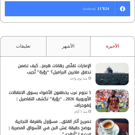
11٬824
facebook
الأخيرة
الأشهر
تعليقات
الإمارات تقلّص رهانات هرمز.. كيف تضمن
تدفق ملايين البراميل؟ “رؤية” تُجيب
منذ يوم واحد
5 نجوم عرب يخطفون الأضواء بسوق الانتقالات
الأوروبية 2026.. “رؤية” تكشف التفاصيل |
إنفوجراف
منذ 3 أيام
تصريح أثار القلق.. مسؤول بالغرفة التجارية
يوضح حقيقة غش البن في الأسواق المصرية |
فيديو لـ”أزهري”