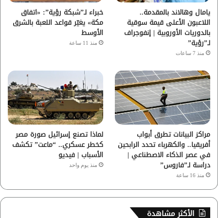
ا
يامال وهالاند بالمقدمة..
خبراء لـ”شبكة رؤية”: «اتفاق
اللاعبون الأعلى قيمة سوقية
مكة» يغيّر قواعد اللعبة بالشرق
م
بالدوريات الأوروبية | إنفوجراف
الأوسط
لـ”رؤية”
منذ 11 ساعة
منذ 7 ساعات
مراكز البيانات تطرق أبواب
لماذا تصنع إسرائيل صورة مصر
أفريقيا.. والكهرباء تحدد الرابحين
كخطر عسكري.. “ماعت” تكشف
في عصر الذكاء الاصطناعي |
الأسباب | فيديو
دراسة لـ”فاروس”
منذ يوم واحد
منذ 16 ساعة
الأكثر مشاهدة