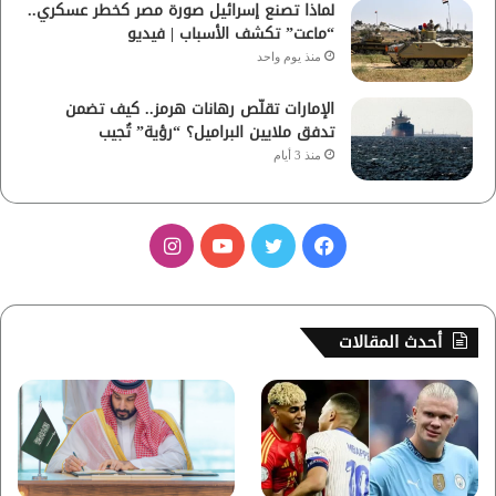
لماذا تصنع إسرائيل صورة مصر كخطر عسكري..
“ماعت” تكشف الأسباب | فيديو
منذ يوم واحد
الإمارات تقلّص رهانات هرمز.. كيف تضمن
تدفق ملايين البراميل؟ “رؤية” تُجيب
منذ 3 أيام
ف
ت
ي
ا
ي
و
و
ن
س
ي
ت
س
أحدث المقالات
ب
ت
ي
ت
و
ر
و
ق
ك
ب
ر