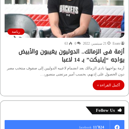
رياضة
Esam
21 سبتمبر، 2022
0
63
أزمة فى الزمالك.. الدوليون يغيبون والأبيض
يواجه “إيليكت” بـ 14 لاعبا
أزمة يواجهها نادى الزمالك بعد انضمام لاعبيه الدوليين إلى صفوف منتخب مصر
دون الحصول على إذنهم، بحسب أمير مرتضى منصور،…
أكمل القراءة »
Follow Us
11٬824
facebook