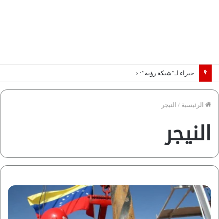
خبراء لـ”شبكة رؤية”: «اتفاق مكة» يغيّر قواعد اللعبة بالشرق الأوسط
الرئيسية
/
النيجر
النيجر