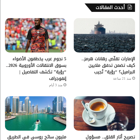
س
ي
ت
س
أحدث المقالات
ب
ت
ي
ت
و
ر
و
ق
ك
ب
ر
ا
الإمارات تقلّص رهانات هرمز..
5 نجوم عرب يخطفون الأضواء
كيف تضمن تدفق ملايين
بسوق الانتقالات الأوروبية 2026..
م
البراميل؟ “رؤية” تُجيب
“رؤية” تكشف التفاصيل |
إنفوجراف
منذ 21 ساعة
منذ 3 أيام
تصريح أثار القلق.. مسؤول
مليون سائح روسي في الطريق