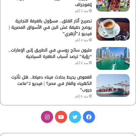
إنفوجراف
منذ 3 أيام
تصريح أثار القلق.. مسؤول بالغرفة التجارية
يوضح حقيقة غش البن في الأسواق المصرية |
فيديو لـ”أزهري”
منذ 4 أيام
مليون سائح روسي في الطريق إلى الإمارات..
“رؤية” ترصد أسباب الطفرة السياحية
منذ 6 أيام
الغموض يحيط بحادث ميناء دمياط.. هل تأثرت
الكهرباء والغاز في مصر؟ | فيديو لـ”ماعت
جروب”
منذ 6 أيام
ف
ت
ي
ا
ي
و
و
ن