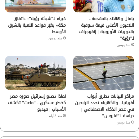
ك
ب
ر
ا
يامال وهالاند بالمقدمة..
خبراء لـ”شبكة رؤية”: «اتفاق
اللاعبون الأعلى قيمة سوقية
مكة» يغيّر قواعد اللعبة بالشرق
م
بالدوريات الأوروبية | إنفوجراف
الأوسط
لـ”رؤية”
منذ يومين
منذ يومين
مراكز البيانات تطرق أبواب
لماذا تصنع إسرائيل صورة مصر
أفريقيا.. والكهرباء تحدد الرابحين
كخطر عسكري.. “ماعت” تكشف
في عصر الذكاء الاصطناعي |
الأسباب | فيديو
دراسة لـ”فاروس”
منذ 3 أيام
منذ يومين