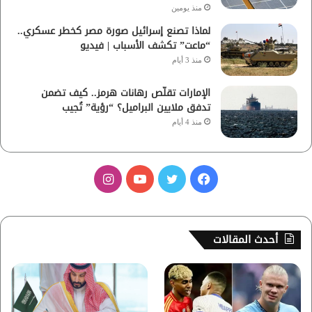
منذ يومين
لماذا تصنع إسرائيل صورة مصر كخطر عسكري..
“ماعت” تكشف الأسباب | فيديو
منذ 3 أيام
الإمارات تقلّص رهانات هرمز.. كيف تضمن
تدفق ملايين البراميل؟ “رؤية” تُجيب
منذ 4 أيام
ف
ت
ي
ا
ي
و
و
ن
س
ي
ت
س
أحدث المقالات
ب
ت
ي
ت
و
ر
و
ق