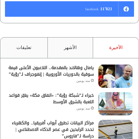
11٬821
facebook
الأخيرة
الأشهر
تعليقات
يامال وهالاند بالمقدمة.. اللاعبون الأعلى قيمة
سوقية بالدوريات الأوروبية | إنفوجراف لـ”رؤية”
منذ يومين
خبراء لـ”شبكة رؤية”: «اتفاق مكة» يغيّر قواعد
اللعبة بالشرق الأوسط
منذ يومين
مراكز البيانات تطرق أبواب أفريقيا.. والكهرباء
تحدد الرابحين في عصر الذكاء الاصطناعي |
دراسة لـ”فاروس”