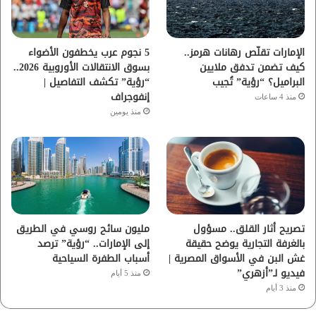
ك
ب
ر
ا
الإمارات تقلّص رهانات هرمز..
5 نجوم عرب يخطفون الأضواء
كيف تضمن تدفق ملايين
بسوق الانتقالات الأوروبية 2026..
م
البراميل؟ “رؤية” تُجيب
“رؤية” تكشف التفاصيل |
إنفوجراف
منذ 4 ساعات
منذ يومين
تصريح أثار القلق.. مسؤول
مليون سائح روسي في الطريق
بالغرفة التجارية يوضح حقيقة
إلى الإمارات.. “رؤية” ترصد
غش البن في الأسواق المصرية |
أسباب الطفرة السياحية
فيديو لـ”أزهري”
منذ 5 أيام
منذ 3 أيام