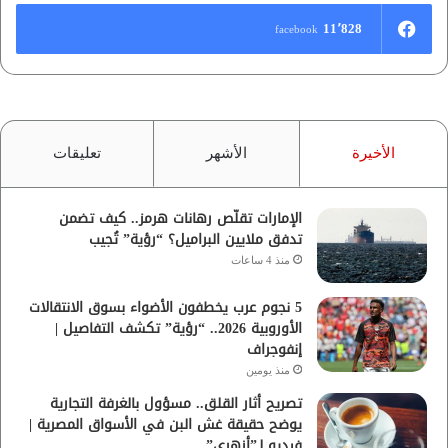
11٬828
facebook
الأخيرة
الأشهر
تعليقات
الإمارات تقلّص رهانات هرمز.. كيف تضمن
تدفق ملايين البراميل؟ “رؤية” تُجيب
منذ 4 ساعات
5 نجوم عرب يخطفون الأضواء بسوق الانتقالات
الأوروبية 2026.. “رؤية” تكشف التفاصيل |
إنفوجراف
منذ يومين
تصريح أثار القلق.. مسؤول بالغرفة التجارية
يوضح حقيقة غش البن في الأسواق المصرية |
فيديو لـ”أزهري”