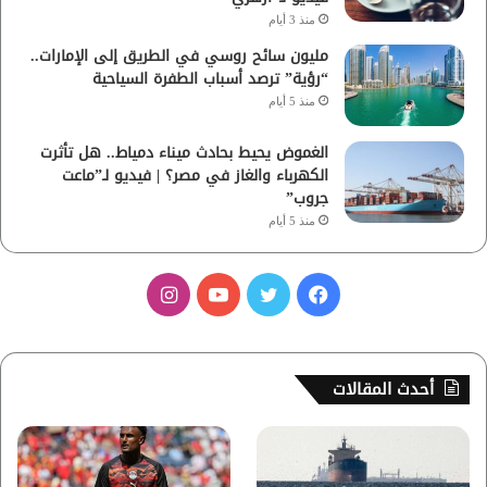
منذ 3 أيام
مليون سائح روسي في الطريق إلى الإمارات..
“رؤية” ترصد أسباب الطفرة السياحية
منذ 5 أيام
الغموض يحيط بحادث ميناء دمياط.. هل تأثرت
الكهرباء والغاز في مصر؟ | فيديو لـ”ماعت
جروب”
منذ 5 أيام
ف
ت
ي
ا
ي
و
و
ن
س
ي
ت
س
أحدث المقالات
ب
ت
ي
ت
و
ر
و
ق