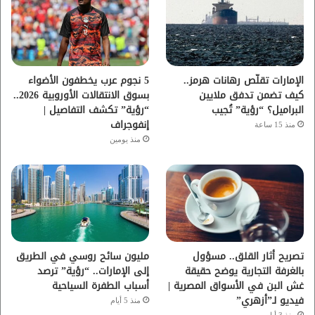
و
ر
و
ق
ك
ب
ر
ا
الإمارات تقلّص رهانات هرمز..
5 نجوم عرب يخطفون الأضواء
كيف تضمن تدفق ملايين
بسوق الانتقالات الأوروبية 2026..
م
البراميل؟ “رؤية” تُجيب
“رؤية” تكشف التفاصيل |
إنفوجراف
منذ 15 ساعة
منذ يومين
تصريح أثار القلق.. مسؤول
مليون سائح روسي في الطريق
بالغرفة التجارية يوضح حقيقة
إلى الإمارات.. “رؤية” ترصد
غش البن في الأسواق المصرية |
أسباب الطفرة السياحية
فيديو لـ”أزهري”
منذ 5 أيام
منذ 3 أيام