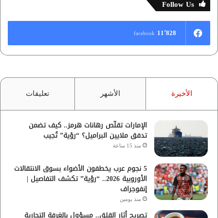
Follow Us
11٬828
facebook
الأخيرة
الأشهر
تعليقات
الإمارات تقلّص رهانات هرمز.. كيف تضمن
تدفق ملايين البراميل؟ “رؤية” تُجيب
منذ 15 ساعة
5 نجوم عرب يخطفون الأضواء بسوق الانتقالات
الأوروبية 2026.. “رؤية” تكشف التفاصيل |
إنفوجراف
منذ يومين
تصريح أثار القلق.. مسؤول بالغرفة التجارية