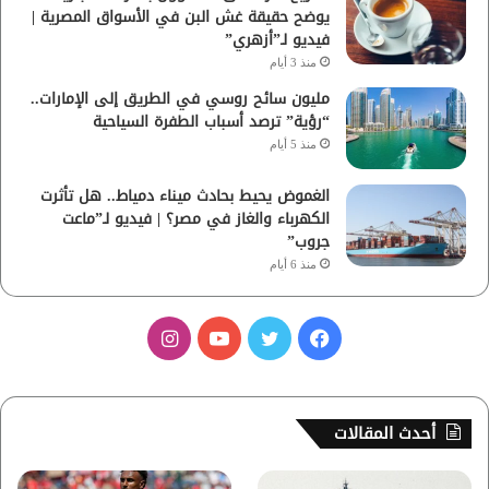
يوضح حقيقة غش البن في الأسواق المصرية |
فيديو لـ”أزهري”
منذ 3 أيام
مليون سائح روسي في الطريق إلى الإمارات..
“رؤية” ترصد أسباب الطفرة السياحية
منذ 5 أيام
الغموض يحيط بحادث ميناء دمياط.. هل تأثرت
الكهرباء والغاز في مصر؟ | فيديو لـ”ماعت
جروب”
منذ 6 أيام
ف
ت
ي
ا
ي
و
و
ن
س
ي
ت
س
أحدث المقالات
ب
ت
ي
ت