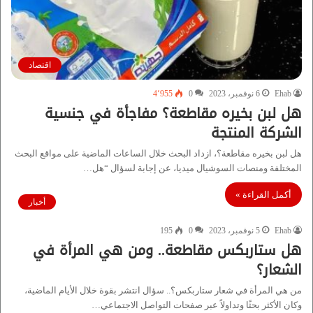
اقتصاد
Ehab
6 نوفمبر، 2023
0
4٬955
هل لبن بخيره مقاطعة؟ مفاجأة في جنسية
الشركة المنتجة
هل لبن بخيره مقاطعة؟، ازداد البحث خلال الساعات الماضية على مواقع البحث
المختلفة ومنصات السوشيال ميديا، عن إجابة لسؤال “هل…
أكمل القراءة »
أخبار
Ehab
5 نوفمبر، 2023
0
195
هل ستاربكس مقاطعة.. ومن هي المرأة في
الشعار؟
من هي المرأة في شعار ستاربكس؟.. سؤال انتشر بقوة خلال الأيام الماضية،
وكان الأكثر بحثًا وتداولاً عبر صفحات التواصل الاجتماعي…