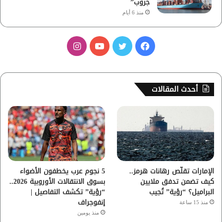
جروب”
منذ 6 أيام
ف
ت
ي
ا
ي
و
و
ن
س
ي
ت
س
أحدث المقالات
ب
ت
ي
ت
و
ر
و
ق
ك
ب
ر
ا
الإمارات تقلّص رهانات هرمز..
5 نجوم عرب يخطفون الأضواء
كيف تضمن تدفق ملايين
بسوق الانتقالات الأوروبية 2026..
م
البراميل؟ “رؤية” تُجيب
“رؤية” تكشف التفاصيل |
إنفوجراف
منذ 15 ساعة
منذ يومين