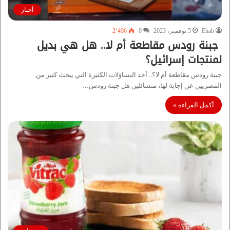
أخبار
Ehab
5 نوفمبر، 2023
0
2٬496
جبنة رودس مقاطعة أم لا.. هل هي بديل
لمنتجات إسرائيل؟
جبنة رودس مقاطعة أم لا؟.. أحد التساؤلات الكثيرة التي يبحث كثير من
المصريين عن إجابة لها، متسائلين هل جبنة رودس…
أكمل القراءة »