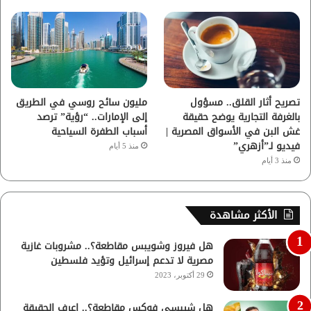
تصريح أثار القلق.. مسؤول
مليون سائح روسي في الطريق
بالغرفة التجارية يوضح حقيقة
إلى الإمارات.. “رؤية” ترصد
غش البن في الأسواق المصرية |
أسباب الطفرة السياحية
فيديو لـ”أزهري”
منذ 5 أيام
منذ 3 أيام
الأكثر مشاهدة
هل فيروز وشويبس مقاطعة؟.. مشروبات غازية
مصرية لا تدعم إسرائيل وتؤيد فلسطين
29 أكتوبر، 2023
هل شيبسي فوكس مقاطعة؟.. اعرف الحقيقة