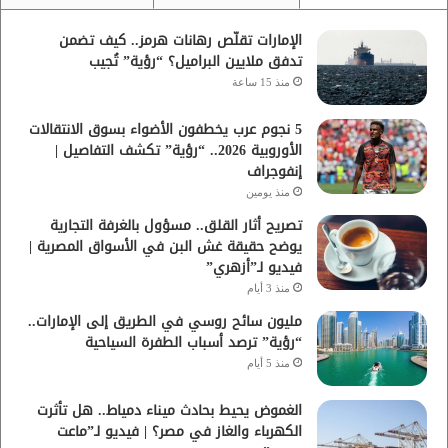
الإمارات تقلّص رهانات هرمز.. كيف تضمن
تدفق ملايين البراميل؟ “رؤية” تُجيب
منذ 15 ساعة
5 نجوم عرب يخطفون الأضواء بسوق الانتقالات
الأوروبية 2026.. “رؤية” تكشف التفاصيل |
إنفوجراف
منذ يومين
تصريح أثار القلق.. مسؤول بالغرفة التجارية
يوضح حقيقة غش البن في الأسواق المصرية |
فيديو لـ”أزهري”
منذ 3 أيام
مليون سائح روسي في الطريق إلى الإمارات..
“رؤية” ترصد أسباب الطفرة السياحية
منذ 5 أيام
الغموض يحيط بحادث ميناء دمياط.. هل تأثرت
الكهرباء والغاز في مصر؟ | فيديو لـ”ماعت