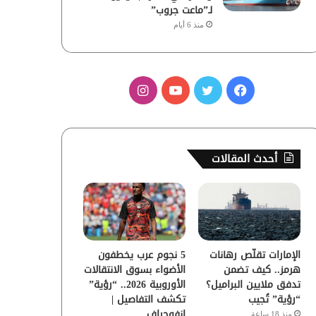
لـ”ماعت جروب”
منذ 6 أيام
ف
ت
ي
ا
ي
و
و
ن
س
ي
ت
س
أحدث المقالات
ب
ت
ي
ت
و
ر
و
ق
ك
ب
ر
الإمارات تقلّص رهانات
5 نجوم عرب يخطفون
ا
هرمز.. كيف تضمن
الأضواء بسوق الانتقالات
تدفق ملايين البراميل؟
الأوروبية 2026.. “رؤية”
م
“رؤية” تُجيب
تكشف التفاصيل |
إنفوجراف
منذ 18 ساعة