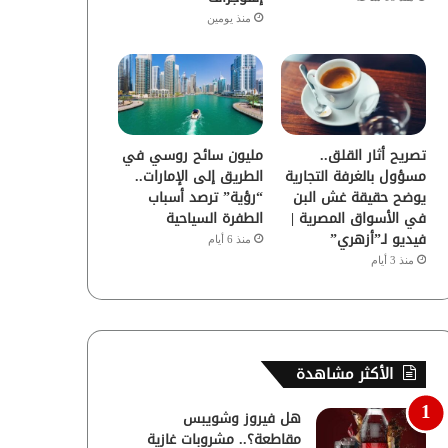
منذ يومين
تصريح أثار القلق..
مليون سائح روسي في
مسؤول بالغرفة التجارية
الطريق إلى الإمارات..
يوضح حقيقة غش البن
“رؤية” ترصد أسباب
في الأسواق المصرية |
الطفرة السياحية
فيديو لـ”أزهري”
منذ 6 أيام
منذ 3 أيام
الأكثر مشاهدة
هل فيروز وشويبس
مقاطعة؟.. مشروبات غازية