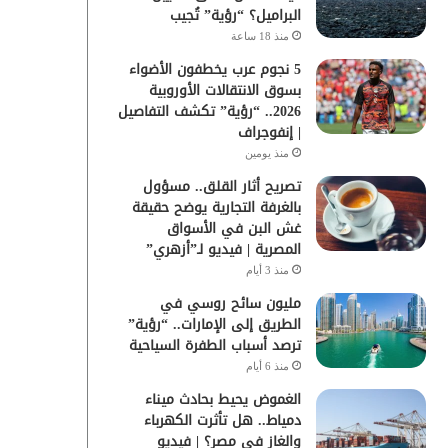
البراميل؟ “رؤية” تُجيب
منذ 18 ساعة
5 نجوم عرب يخطفون الأضواء
بسوق الانتقالات الأوروبية
2026.. “رؤية” تكشف التفاصيل
| إنفوجراف
منذ يومين
تصريح أثار القلق.. مسؤول
بالغرفة التجارية يوضح حقيقة
غش البن في الأسواق
المصرية | فيديو لـ”أزهري”
منذ 3 أيام
مليون سائح روسي في
الطريق إلى الإمارات.. “رؤية”
ترصد أسباب الطفرة السياحية
منذ 6 أيام
الغموض يحيط بحادث ميناء
دمياط.. هل تأثرت الكهرباء
والغاز في مصر؟ | فيديو