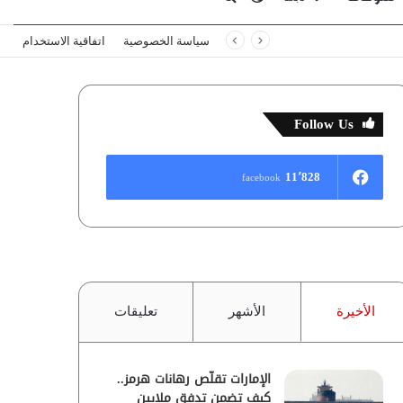
سياسة الخصوصية
اتفاقية الاستخدام
المظلم
عن
Follow Us
11٬828
facebook
الأخيرة
الأشهر
تعليقات
الإمارات تقلّص رهانات هرمز..
كيف تضمن تدفق ملايين