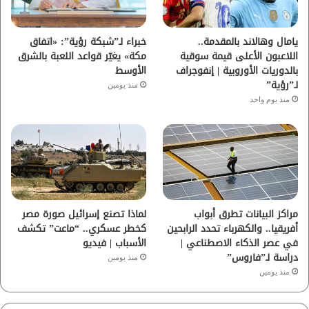
ك
ب
ر
ا
يامال وهالاند بالمقدمة..
خبراء لـ”شبكة رؤية”: «اتفاق
اللاعبون الأعلى قيمة سوقية
مكة» يغيّر قواعد اللعبة بالشرق
م
بالدوريات الأوروبية | إنفوجراف
الأوسط
لـ”رؤية”
منذ يومين
منذ يوم واحد
مراكز البيانات تطرق أبواب
لماذا تصنع إسرائيل صورة مصر
أفريقيا.. والكهرباء تحدد الرابحين
كخطر عسكري.. “ماعت” تكشف
في عصر الذكاء الاصطناعي |
الأسباب | فيديو
دراسة لـ”فاروس”
منذ يومين
منذ يومين