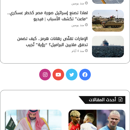
منذ يومين
لماذا تصنع إسرائيل صورة مصر كخطر عسكري..
“ماعت” تكشف الأسباب | فيديو
منذ يومين
الإمارات تقلّص رهانات هرمز.. كيف تضمن
تدفق ملايين البراميل؟ “رؤية” تُجيب
منذ 4 أيام
ف
ت
ي
ا
ي
و
و
ن
س
ي
ت
س
أحدث المقالات
ب
ت
ي
ت
و
ر
و
ق