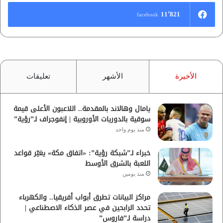
11٬821
facebook
الأخيرة
الأشهر
تعليقات
يامال وهالاند بالمقدمة.. اللاعبون الأعلى قيمة
سوقية بالدوريات الأوروبية | إنفوجراف لـ”رؤية”
منذ يوم واحد
خبراء لـ”شبكة رؤية”: «اتفاق مكة» يغيّر قواعد
اللعبة بالشرق الأوسط
منذ يومين
مراكز البيانات تطرق أبواب أفريقيا.. والكهرباء
تحدد الرابحين في عصر الذكاء الاصطناعي |
دراسة لـ”فاروس”