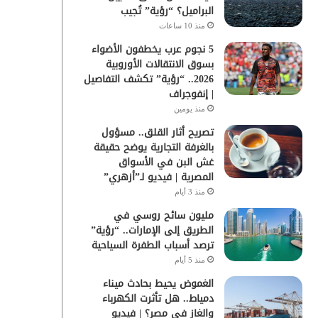
البراميل؟ “رؤية” تُجيب
منذ 10 ساعات
5 نجوم عرب يخطفون الأضواء
بسوق الانتقالات الأوروبية
2026.. “رؤية” تكشف التفاصيل
| إنفوجراف
منذ يومين
تصريح أثار القلق.. مسؤول
بالغرفة التجارية يوضح حقيقة
غش البن في الأسواق
المصرية | فيديو لـ”أزهري”
منذ 3 أيام
مليون سائح روسي في
الطريق إلى الإمارات.. “رؤية”
ترصد أسباب الطفرة السياحية
منذ 5 أيام
الغموض يحيط بحادث ميناء
دمياط.. هل تأثرت الكهرباء
والغاز في مصر؟ | فيديو