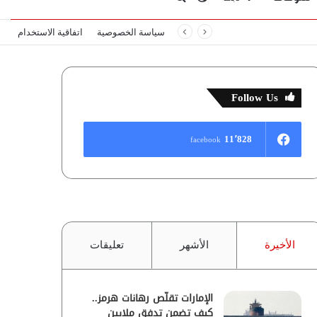
سياسة الخصوصية
اتفاقية الاستخدام
المظلم
عن
Follow Us
11٬828
facebook
الأخيرة
الأشهر
تعليقات
الإمارات تقلّص رهانات هرمز..
كيف تضمن تدفق ملايين