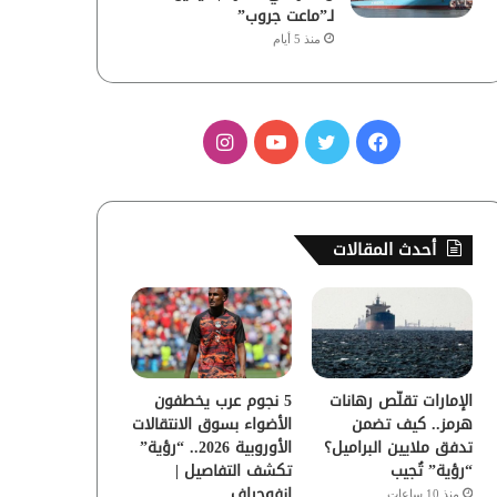
لـ”ماعت جروب”
منذ 5 أيام
ف
ت
ي
ا
ي
و
و
ن
س
ي
ت
س
أحدث المقالات
ب
ت
ي
ت
و
ر
و
ق
ك
ب
ر
الإمارات تقلّص رهانات
5 نجوم عرب يخطفون
ا
هرمز.. كيف تضمن
الأضواء بسوق الانتقالات
تدفق ملايين البراميل؟
الأوروبية 2026.. “رؤية”
م
“رؤية” تُجيب
تكشف التفاصيل |
إنفوجراف
منذ 10 ساعات