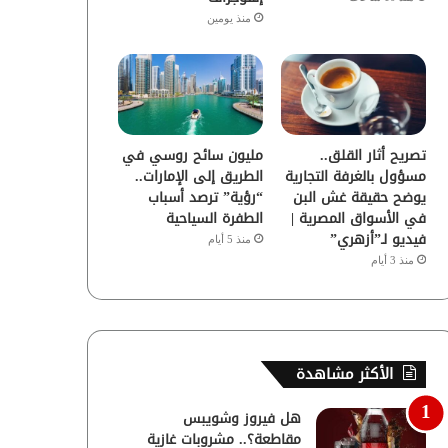
منذ يومين
تصريح أثار القلق..
مليون سائح روسي في
مسؤول بالغرفة التجارية
الطريق إلى الإمارات..
يوضح حقيقة غش البن
“رؤية” ترصد أسباب
في الأسواق المصرية |
الطفرة السياحية
فيديو لـ”أزهري”
منذ 5 أيام
منذ 3 أيام
الأكثر مشاهدة
هل فيروز وشويبس
مقاطعة؟.. مشروبات غازية