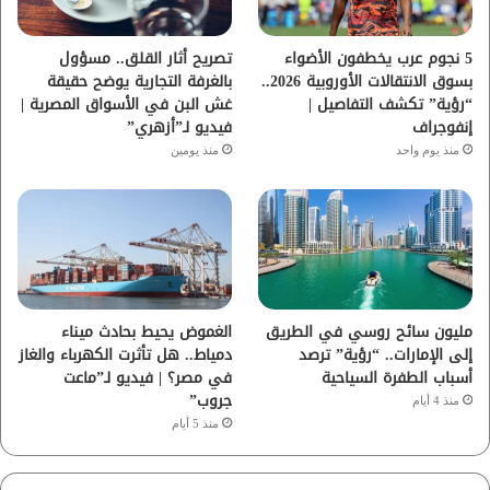
ك
ب
ر
ا
5 نجوم عرب يخطفون الأضواء
تصريح أثار القلق.. مسؤول
بسوق الانتقالات الأوروبية 2026..
بالغرفة التجارية يوضح حقيقة
م
“رؤية” تكشف التفاصيل |
غش البن في الأسواق المصرية |
إنفوجراف
فيديو لـ”أزهري”
منذ يوم واحد
منذ يومين
مليون سائح روسي في الطريق
الغموض يحيط بحادث ميناء
إلى الإمارات.. “رؤية” ترصد
دمياط.. هل تأثرت الكهرباء والغاز
أسباب الطفرة السياحية
في مصر؟ | فيديو لـ”ماعت
جروب”
منذ 4 أيام
منذ 5 أيام