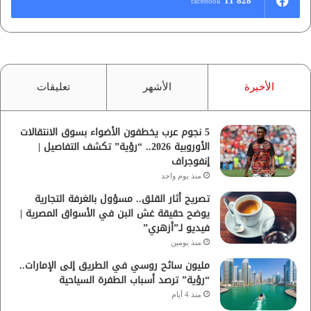
11٬828
facebook
الأخيرة
الأشهر
تعليقات
5 نجوم عرب يخطفون الأضواء بسوق الانتقالات
الأوروبية 2026.. “رؤية” تكشف التفاصيل |
إنفوجراف
منذ يوم واحد
تصريح أثار القلق.. مسؤول بالغرفة التجارية
يوضح حقيقة غش البن في الأسواق المصرية |
فيديو لـ”أزهري”
منذ يومين
مليون سائح روسي في الطريق إلى الإمارات..
“رؤية” ترصد أسباب الطفرة السياحية
منذ 4 أيام