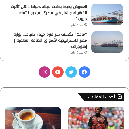
الغموض يحيط بحادث ميناء دمياط.. هل تأثرت
الكهرباء والغاز في مصر؟ | فيديو لـ”ماعت
جروب”
منذ 5 أيام
“ماعت” تكشف سر قوة ميناء دمياط.. بوابة
مصر الاستراتيجية لأسواق الطاقة العالمية |
إنفوجراف
منذ 5 أيام
ف
ت
ي
ا
ي
و
و
ن
س
ي
ت
س
أحدث المقالات
ب
ت
ي
ت
و
ر
و
ق