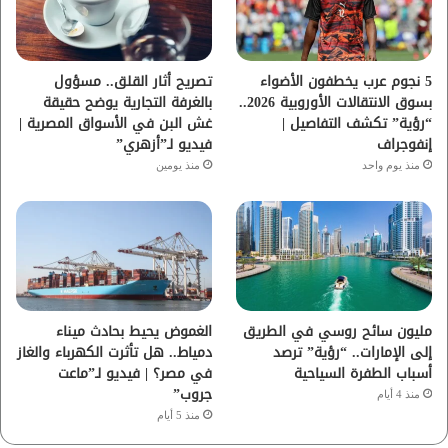
ك
ب
ر
ا
5 نجوم عرب يخطفون الأضواء
تصريح أثار القلق.. مسؤول
بسوق الانتقالات الأوروبية 2026..
بالغرفة التجارية يوضح حقيقة
م
“رؤية” تكشف التفاصيل |
غش البن في الأسواق المصرية |
إنفوجراف
فيديو لـ”أزهري”
منذ يوم واحد
منذ يومين
مليون سائح روسي في الطريق
الغموض يحيط بحادث ميناء
إلى الإمارات.. “رؤية” ترصد
دمياط.. هل تأثرت الكهرباء والغاز
أسباب الطفرة السياحية
في مصر؟ | فيديو لـ”ماعت
جروب”
منذ 4 أيام
منذ 5 أيام