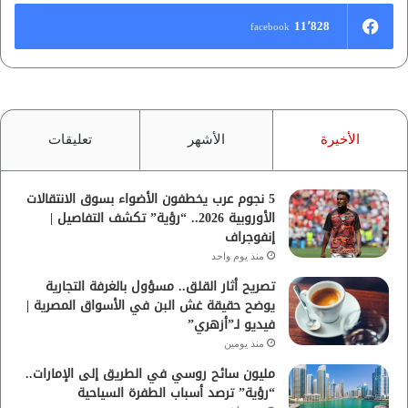
11٬828
facebook
الأخيرة
الأشهر
تعليقات
5 نجوم عرب يخطفون الأضواء بسوق الانتقالات
الأوروبية 2026.. “رؤية” تكشف التفاصيل |
إنفوجراف
منذ يوم واحد
تصريح أثار القلق.. مسؤول بالغرفة التجارية
يوضح حقيقة غش البن في الأسواق المصرية |
فيديو لـ”أزهري”
منذ يومين
مليون سائح روسي في الطريق إلى الإمارات..
“رؤية” ترصد أسباب الطفرة السياحية