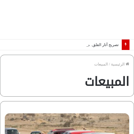
تصريح أثار القلق.. مسؤول بالغرفة التجارية يوضح حقيقة غش البن في الأسواق المصرية | فيديو لـ”أزهري”
الرئيسية
/
المبيعات
المبيعات