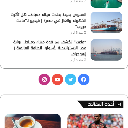
منذ 4 أيام
الغموض يحيط بحادث ميناء دمياط.. هل تأثرت
الكهرباء والغاز في مصر؟ | فيديو لـ”ماعت
جروب”
منذ 5 أيام
“ماعت” تكشف سر قوة ميناء دمياط.. بوابة
مصر الاستراتيجية لأسواق الطاقة العالمية |
إنفوجراف
منذ 5 أيام
ف
ت
ي
ا
ي
و
و
ن
س
ي
ت
س
أحدث المقالات
ب
ت
ي
ت
و
ر
و
ق