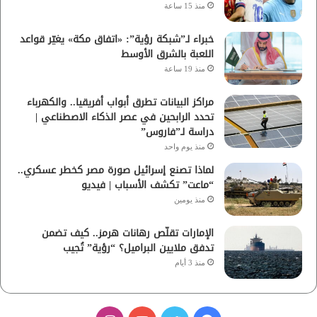
منذ 15 ساعة
خبراء لـ”شبكة رؤية”: «اتفاق مكة» يغيّر قواعد
اللعبة بالشرق الأوسط
منذ 19 ساعة
مراكز البيانات تطرق أبواب أفريقيا.. والكهرباء
تحدد الرابحين في عصر الذكاء الاصطناعي |
دراسة لـ”فاروس”
منذ يوم واحد
لماذا تصنع إسرائيل صورة مصر كخطر عسكري..
“ماعت” تكشف الأسباب | فيديو
منذ يومين
الإمارات تقلّص رهانات هرمز.. كيف تضمن
تدفق ملايين البراميل؟ “رؤية” تُجيب
منذ 3 أيام