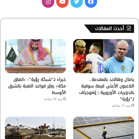
ف
ت
ي
ا
ي
و
و
ن
س
ي
ت
س
أحدث المقالات
ب
ت
ي
ت
و
ر
و
ق
ك
ب
ر
ا
يامال وهالاند بالمقدمة..
خبراء لـ”شبكة رؤية”: «اتفاق
اللاعبون الأعلى قيمة سوقية
مكة» يغيّر قواعد اللعبة بالشرق
م
بالدوريات الأوروبية | إنفوجراف
الأوسط
لـ”رؤية”
منذ 19 ساعة
منذ 15 ساعة