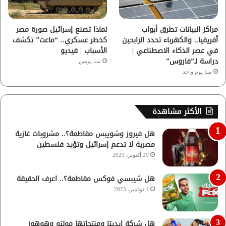
مراكز البيانات تطرق أبواب
لماذا تصنع إسرائيل صورة مصر
أفريقيا.. والكهرباء تحدد الرابحين
كخطر عسكري.. “ماعت” تكشف
في عصر الذكاء الاصطناعي |
الأسباب | فيديو
دراسة لـ”فاروس”
منذ يومين
منذ يوم واحد
الأكثر مشاهدة
هل فيروز وشويبس مقاطعة؟.. مشروبات غازية
مصرية لا تدعم إسرائيل وتؤيد فلسطين
29 أكتوبر، 2023
هل شيبسي فوكس مقاطعة؟.. اعرف الحقيقة
1 نوفمبر، 2023
هل شركة إيديتا ومنتجاتها مولتو وهوهوز