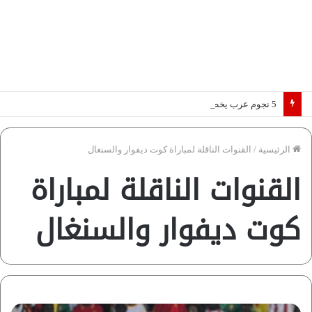
5 نجوم عرب يخطفون الأضواء بسوق الانتقالات الأوروبية 2026.. “رؤية” تكشف التفاصيل | إنفوجراف
الرئيسية
/
القنوات الناقلة لمباراة كوت ديفوار والسنغال
القنوات الناقلة لمباراة
كوت ديفوار والسنغال