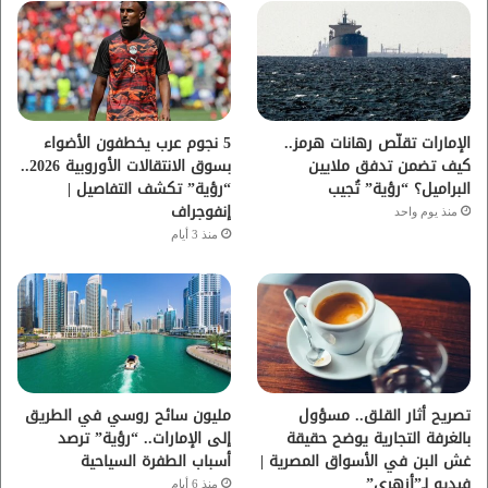
و
ر
و
ق
ك
ب
ر
ا
الإمارات تقلّص رهانات هرمز..
5 نجوم عرب يخطفون الأضواء
كيف تضمن تدفق ملايين
بسوق الانتقالات الأوروبية 2026..
م
البراميل؟ “رؤية” تُجيب
“رؤية” تكشف التفاصيل |
إنفوجراف
منذ يوم واحد
منذ 3 أيام
تصريح أثار القلق.. مسؤول
مليون سائح روسي في الطريق
بالغرفة التجارية يوضح حقيقة
إلى الإمارات.. “رؤية” ترصد
غش البن في الأسواق المصرية |
أسباب الطفرة السياحية
فيديو لـ”أزهري”
منذ 6 أيام