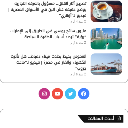
تصريح أثار القلق.. مسؤول بالغرفة التجارية
يوضح حقيقة غش البن في الأسواق المصرية |
فيديو لـ”أزهري”
منذ 4 أيام
مليون سائح روسي في الطريق إلى الإمارات..
“رؤية” ترصد أسباب الطفرة السياحية
منذ 6 أيام
الغموض يحيط بحادث ميناء دمياط.. هل تأثرت
الكهرباء والغاز في مصر؟ | فيديو لـ”ماعت
جروب”
منذ 6 أيام
ف
ت
ي
ا
ي
و
و
ن
س
ي
ت
س
أحدث المقالات
ب
ت
ي
ت