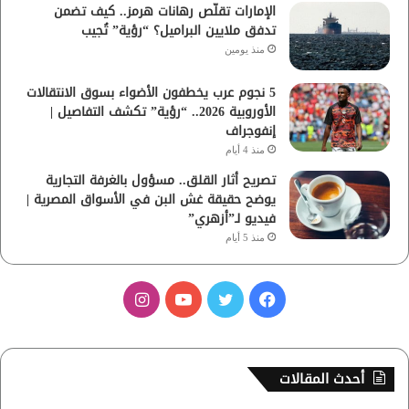
الإمارات تقلّص رهانات هرمز.. كيف تضمن
تدفق ملايين البراميل؟ “رؤية” تُجيب
منذ يومين
5 نجوم عرب يخطفون الأضواء بسوق الانتقالات
الأوروبية 2026.. “رؤية” تكشف التفاصيل |
إنفوجراف
منذ 4 أيام
تصريح أثار القلق.. مسؤول بالغرفة التجارية
يوضح حقيقة غش البن في الأسواق المصرية |
فيديو لـ”أزهري”
منذ 5 أيام
ف
ت
ي
ا
ي
و
و
ن
س
ي
ت
س
أحدث المقالات
ب
ت
ي
ت