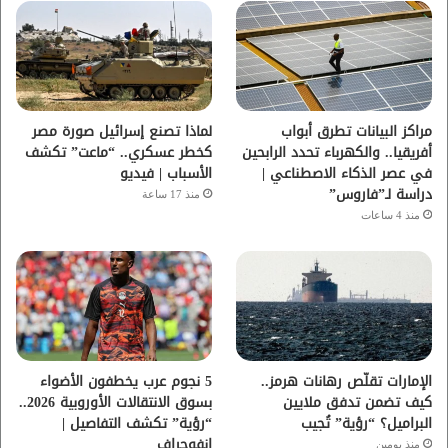
و
ر
و
ق
ك
ب
ر
ا
مراكز البيانات تطرق أبواب
لماذا تصنع إسرائيل صورة مصر
أفريقيا.. والكهرباء تحدد الرابحين
كخطر عسكري.. “ماعت” تكشف
م
في عصر الذكاء الاصطناعي |
الأسباب | فيديو
دراسة لـ”فاروس”
منذ 17 ساعة
منذ 4 ساعات
الإمارات تقلّص رهانات هرمز..
5 نجوم عرب يخطفون الأضواء
كيف تضمن تدفق ملايين
بسوق الانتقالات الأوروبية 2026..
البراميل؟ “رؤية” تُجيب
“رؤية” تكشف التفاصيل |
إنفوجراف
منذ يومين