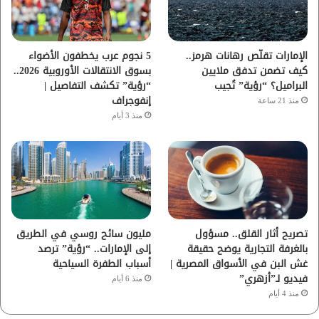
ك
ب
ر
ا
الإمارات تقلّص رهانات هرمز..
5 نجوم عرب يخطفون الأضواء
كيف تضمن تدفق ملايين
بسوق الانتقالات الأوروبية 2026..
م
البراميل؟ “رؤية” تُجيب
“رؤية” تكشف التفاصيل |
إنفوجراف
منذ 21 ساعة
منذ 3 أيام
تصريح أثار القلق.. مسؤول
مليون سائح روسي في الطريق
بالغرفة التجارية يوضح حقيقة
إلى الإمارات.. “رؤية” ترصد
غش البن في الأسواق المصرية |
أسباب الطفرة السياحية
فيديو لـ”أزهري”
منذ 6 أيام
منذ 4 أيام