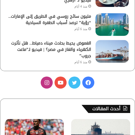
فيديو لـ”أزهري”
منذ 4 أيام
مليون سائح روسي في الطريق إلى الإمارات..
“رؤية” ترصد أسباب الطفرة السياحية
منذ 6 أيام
الغموض يحيط بحادث ميناء دمياط.. هل تأثرت
الكهرباء والغاز في مصر؟ | فيديو لـ”ماعت
جروب”
منذ 6 أيام
ف
ت
ي
ا
ي
و
و
ن
س
ي
ت
س
أحدث المقالات
ب
ت
ي
ت
و
ر
و
ق