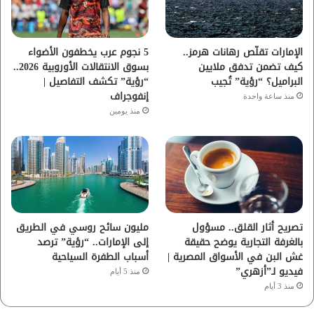
ك
ب
ر
ا
الإمارات تقلّص رهانات هرمز..
5 نجوم عرب يخطفون الأضواء
كيف تضمن تدفق ملايين
بسوق الانتقالات الأوروبية 2026..
م
البراميل؟ “رؤية” تُجيب
“رؤية” تكشف التفاصيل |
إنفوجراف
منذ ساعة واحدة
منذ يومين
تصريح أثار القلق.. مسؤول
مليون سائح روسي في الطريق
بالغرفة التجارية يوضح حقيقة
إلى الإمارات.. “رؤية” ترصد
غش البن في الأسواق المصرية |
أسباب الطفرة السياحية
فيديو لـ”أزهري”
منذ 5 أيام
منذ 3 أيام