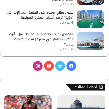
منذ 3 أيام
مليون سائح روسي في الطريق إلى الإمارات..
“رؤية” ترصد أسباب الطفرة السياحية
منذ 5 أيام
الغموض يحيط بحادث ميناء دمياط.. هل تأثرت
الكهرباء والغاز في مصر؟ | فيديو لـ”ماعت
جروب”
منذ 5 أيام
ف
ت
ي
ا
ي
و
و
ن
س
ي
ت
س
أحدث المقالات
ب
ت
ي
ت
و
ر
و
ق