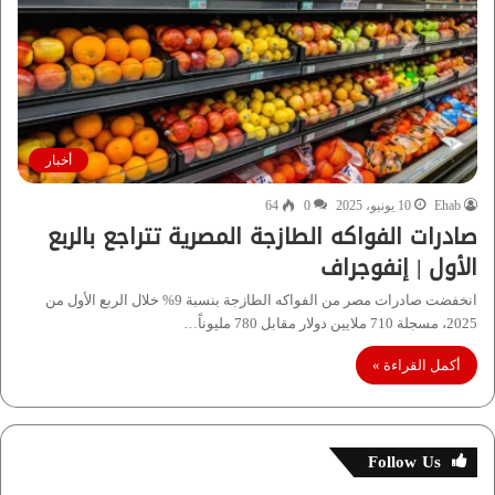
أخبار
Ehab
10 يونيو، 2025
0
64
صادرات الفواكه الطازجة المصرية تتراجع بالربع
الأول | إنفوجراف
انخفضت صادرات مصر من الفواكه الطازجة بنسبة 9% خلال الربع الأول من
2025، مسجلة 710 ملايين دولار مقابل 780 مليوناً…
أكمل القراءة »
Follow Us