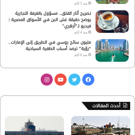
منذ 3 أيام
تصريح أثار القلق.. مسؤول بالغرفة التجارية
يوضح حقيقة غش البن في الأسواق المصرية |
فيديو لـ”أزهري”
منذ 4 أيام
مليون سائح روسي في الطريق إلى الإمارات..
“رؤية” ترصد أسباب الطفرة السياحية
منذ 6 أيام
ف
ت
ي
ا
ي
و
و
ن
س
ي
ت
س
أحدث المقالات
ب
ت
ي
ت
و
ر
و
ق