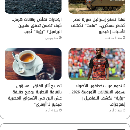
ك
ب
ر
ا
لماذا تصنع إسرائيل صورة مصر
الإمارات تقلّص رهانات هرمز..
كخطر عسكري.. “ماعت” تكشف
كيف تضمن تدفق ملايين
م
الأسباب | فيديو
البراميل؟ “رؤية” تُجيب
منذ 6 ساعات
منذ يومين
5 نجوم عرب يخطفون الأضواء
تصريح أثار القلق.. مسؤول
بسوق الانتقالات الأوروبية 2026..
بالغرفة التجارية يوضح حقيقة
“رؤية” تكشف التفاصيل |
غش البن في الأسواق المصرية |
إنفوجراف
فيديو لـ”أزهري”
منذ 3 أيام
منذ 4 أيام